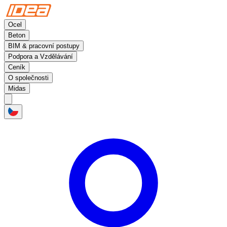
Ocel
Beton
BIM & pracovní postupy
Podpora a Vzdělávání
Ceník
O společnosti
Midas