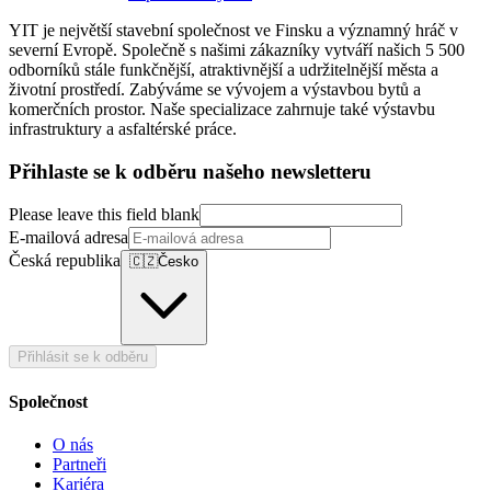
YIT je největší stavební společnost ve Finsku a významný hráč v
severní Evropě. Společně s našimi zákazníky vytváří našich 5 500
odborníků stále funkčnější, atraktivnější a udržitelnější města a
životní prostředí. Zabýváme se vývojem a výstavbou bytů a
komerčních prostor. Naše specializace zahrnuje také výstavbu
infrastruktury a asfaltérské práce.
Přihlaste se k odběru našeho newsletteru
Please leave this field blank
E-mailová adresa
Česká republika
🇨🇿
Česko
Přihlásit se k odběru
Společnost
O nás
Partneři
Kariéra