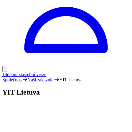
14denní zkušební verze
Společnost
Naši zákazníci
YIT Lietuva
YIT Lietuva