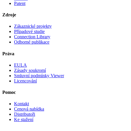
Patent
Zdroje
Zákaznické projekty
Případové studie
Connection Library
Odborné publikace
Práva
EULA
Zásady soukromí
Smluvní podmínky Viewer
Licencování
Pomoc
Kontakt
Cenová nabídka
Distributoři
Ke stažení