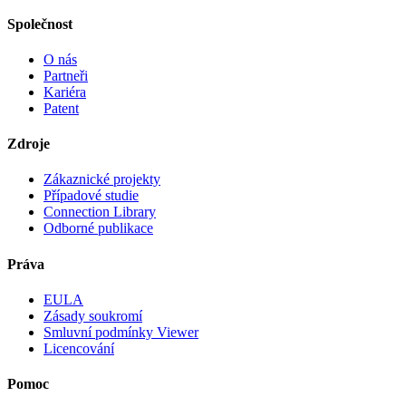
Společnost
O nás
Partneři
Kariéra
Patent
Zdroje
Zákaznické projekty
Případové studie
Connection Library
Odborné publikace
Práva
EULA
Zásady soukromí
Smluvní podmínky Viewer
Licencování
Pomoc