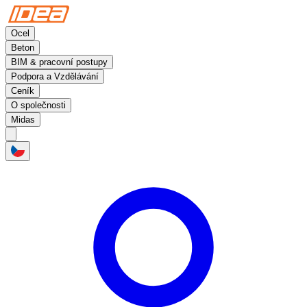
Ocel
Beton
BIM & pracovní postupy
Podpora a Vzdělávání
Ceník
O společnosti
Midas