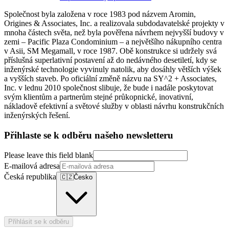
Společnost byla založena v roce 1983 pod názvem Aromin,
Origines & Associates, Inc. a realizovala subdodavatelské projekty v
mnoha částech světa, než byla pověřena návrhem nejvyšší budovy v
zemi – Pacific Plaza Condominium – a největšího nákupního centra
v Asii, SM Megamall, v roce 1987. Obě konstrukce si udržely svá
příslušná superlativní postavení až do nedávného desetiletí, kdy se
inženýrské technologie vyvinuly natolik, aby dosáhly větších výšek
a vyšších staveb. Po oficiální změně názvu na SY^2 + Associates,
Inc. v lednu 2010 společnost slibuje, že bude i nadále poskytovat
svým klientům a partnerům stejné průkopnické, inovativní,
nákladově efektivní a světové služby v oblasti návrhu konstrukčních
inženýrských řešení.
Přihlaste se k odběru našeho newsletteru
Please leave this field blank
E-mailová adresa
Česká republika
🇨🇿
Česko
Přihlásit se k odběru