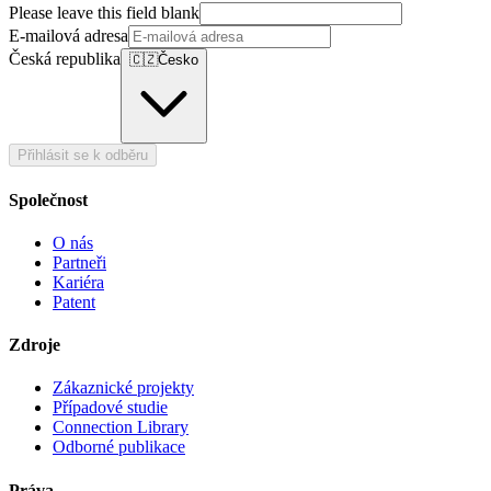
Please leave this field blank
E-mailová adresa
Česká republika
🇨🇿
Česko
Přihlásit se k odběru
Společnost
O nás
Partneři
Kariéra
Patent
Zdroje
Zákaznické projekty
Případové studie
Connection Library
Odborné publikace
Práva