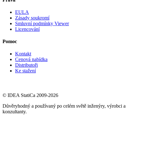
EULA
Zásady soukromí
Smluvní podmínky Viewer
Licencování
Pomoc
Kontakt
Cenová nabídka
Distributoři
Ke stažení
© IDEA StatiCa 2009-2026
Důvěryhodný a používaný po celém světě inženýry, výrobci a
konzultanty.