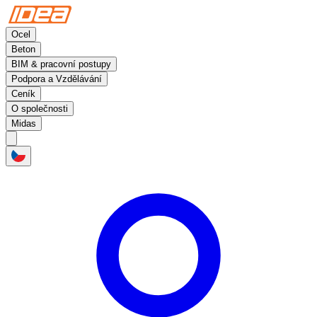
Ocel
Beton
BIM & pracovní postupy
Podpora a Vzdělávání
Ceník
O společnosti
Midas