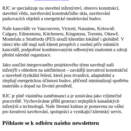
RJC se specializuje na stavební inženýrství, obnovu konstrukcí,
stavební vědu, navrhování konstrukčního skla, navrhování
parkovacích objektů a energetické modelování budov.
Naše kanceláře ve Vancouveru, Victorii, Nanaimu, Kelowně,
Calgary, Edmontonu, Kitcheneru, Kingstonu, Torontu, Ottawě,
Montréalu a Stratfordu (PEI) slouží klientům lokálně i globálně. V
rámci této sítě mají naši klienti prospěch z osobní péče místních
kanceláří, podpořené kombinovanými odbornými znalostmi a zdroji
přední národní organizace.
Jako součást integrovaného projektového týmu navrhují naši
inženýři s ohledem na udržitelnost – zavádějí inovativní konstrukční
a stavebně-fyzikální řešení, která jsou trvanlivá, adaptabilní a
zlepšují energetickou účinnost budov, přičemž minimalizují spotřebu
materiálu a dopad na životní prostředí.
RJC je plně vlastněna zaměstnanci a je uznávána jako výjimečné
pracoviště. Vychováváme příští generaci nejlepších kanadských
inženýrů a technologů. Naše firemní kultura je postavena na vášni
pro kreativní navrhování, spolupráci a vynikající klientský servis.
Přihlaste se k odběru našeho newsletteru