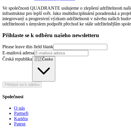
Ve společnosti QUADRANTE usilujeme o zlepšení udržitelnosti našich 
infrastruktur pro lepší svět. Jako multidisciplinární poradenská a proj
integrovaný a progresivní výzkum udržitelnosti v návrhu našich budov
udržitelnosti s úmyslem podpořit přechod ke stále udržitelnějším spol
Přihlaste se k odběru našeho newsletteru
Please leave this field blank
E-mailová adresa
Česká republika
🇨🇿
Česko
Přihlásit se k odběru
Společnost
O nás
Partneři
Kariéra
Patent