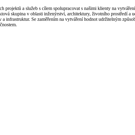
projektů a služeb s cílem spolupracovat s našimi klienty na vytváření
ektová skupina v oblasti inženýrství, architektury, životního prostředí a
 a infrastruktur. Se zaměřením na vytváření hodnot udržitelným způsob
ečnostem.