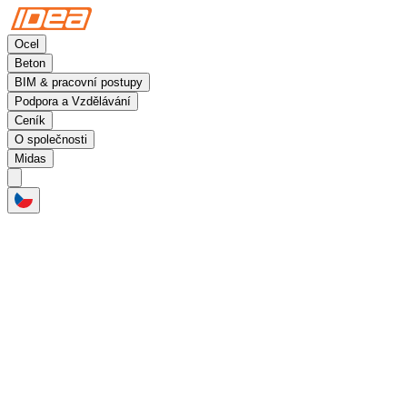
Ocel
Beton
BIM & pracovní postupy
Podpora a Vzdělávání
Ceník
O společnosti
Midas