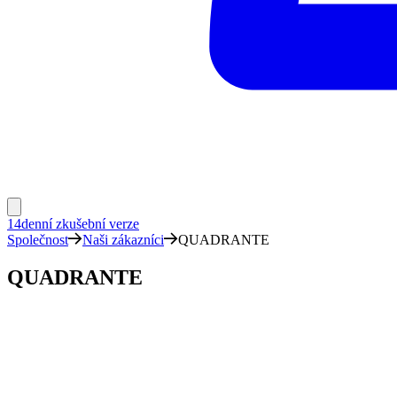
14denní zkušební verze
Společnost
Naši zákazníci
QUADRANTE
QUADRANTE