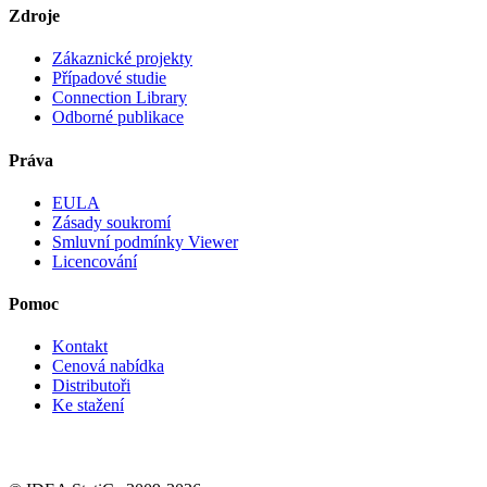
Zdroje
Zákaznické projekty
Případové studie
Connection Library
Odborné publikace
Práva
EULA
Zásady soukromí
Smluvní podmínky Viewer
Licencování
Pomoc
Kontakt
Cenová nabídka
Distributoři
Ke stažení