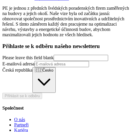
PE je jednou z předních švédských poradenských firem zaměřených
na budovy a jejich okolí. Naše vize byla od začátku jasná:
obnovovat společnost prostřednictvím inovativních a udržitelných
řešení. S tímto záměrem každý den pracujeme na optimalizaci
návrhu, výstavby a energetické účinnosti budov, abychom
maximalizovali jejich hodnotu ze všech hledisek.
Přihlaste se k odběru našeho newsletteru
Please leave this field blank
E-mailová adresa
Česká republika
🇨🇿
Česko
Přihlásit se k odběru
Společnost
O nás
Partneři
Kariéra