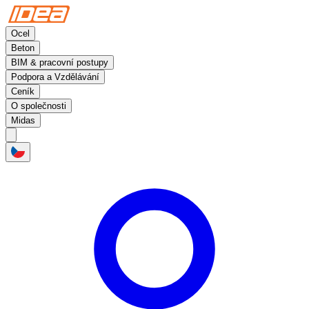
Ocel
Beton
BIM & pracovní postupy
Podpora a Vzdělávání
Ceník
O společnosti
Midas