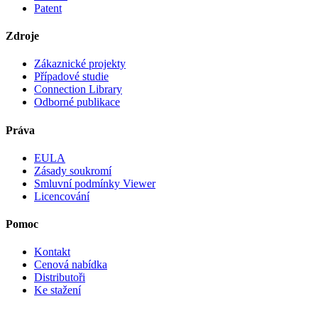
Patent
Zdroje
Zákaznické projekty
Případové studie
Connection Library
Odborné publikace
Práva
EULA
Zásady soukromí
Smluvní podmínky Viewer
Licencování
Pomoc
Kontakt
Cenová nabídka
Distributoři
Ke stažení