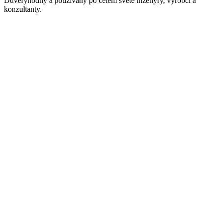
Důvěryhodný a používaný po celém světě inženýry, výrobci a
konzultanty.