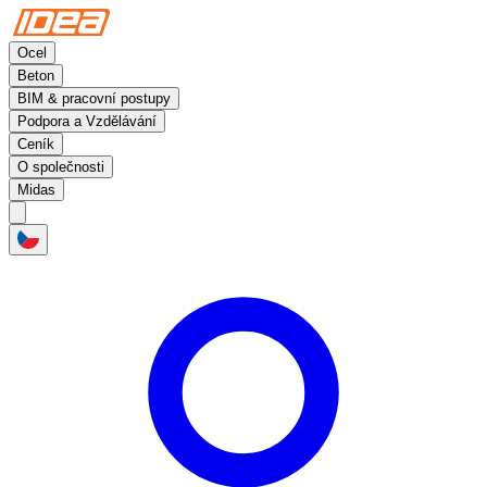
Ocel
Beton
BIM & pracovní postupy
Podpora a Vzdělávání
Ceník
O společnosti
Midas