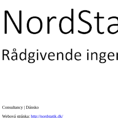
Consultancy | Dánsko
Webová stránka:
http://nordstatik.dk/