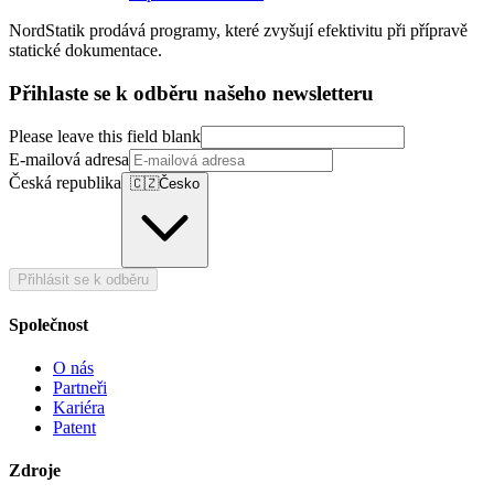
NordStatik prodává programy, které zvyšují efektivitu při přípravě
statické dokumentace.
Přihlaste se k odběru našeho newsletteru
Please leave this field blank
E-mailová adresa
Česká republika
🇨🇿
Česko
Přihlásit se k odběru
Společnost
O nás
Partneři
Kariéra
Patent
Zdroje