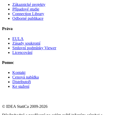
Zákaznické projekty
Případové studie
Connection Library
Odborné publikace
Práva
EULA
Zásady soukromí
Smluvní podmínky Viewer
Licencování
Pomoc
Kontakt
Cenová nabídka
Distributoři
Ke stažení
© IDEA StatiCa 2009-2026