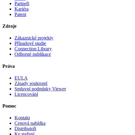
Partneři
Kariéra
Patent
Zdroje
Zákaznické projekty
Případové studie
Connection Library
Odborné publikace
Práva
EULA
Zásady soukromí
Smluvní podmínky Viewer
Licencování
Pomoc
Kontakt
Cenová nabídka
Distributoři
Ke stažení