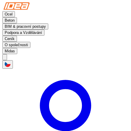
Ocel
Beton
BIM & pracovní postupy
Podpora a Vzdělávání
Ceník
O společnosti
Midas