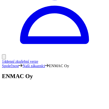
14denní zkušební verze
Společnost
Naši zákazníci
ENMAC Oy
ENMAC Oy