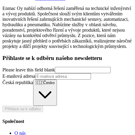
Enmac Oy nabízí odborná řešení zaměřená na technické inženýrství
a vývoj produktů. Společnost slouží svým klientům vytvářením
inovativních řešení zahrnujících mechanické sestavy, automatizaci,
hydrauliku a pneumatiku. Nabízíme služby v oblasti návrhu,
poradenství, projektového řízení a vývoje produktů, které nejsou
vázány na konkrétní odvětví průmyslu. Z pozice, která nám
poskytuje jasný přehled o potřebách zákazníků, realizujeme náročné
projekty a dílčí projekty související s technologickým průmyslem.
Přihlaste se k odběru našeho newsletteru
Please leave this field blank
E-mailová adresa
Česká republika
🇨🇿
Česko
Přihlásit se k odběru
Společnost
O nás