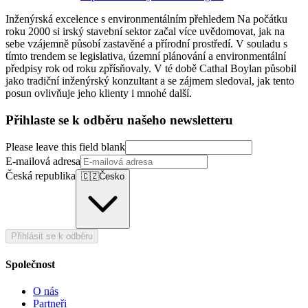
Inženýrská excelence s environmentálním přehledem Na počátku
roku 2000 si irský stavební sektor začal více uvědomovat, jak na
sebe vzájemně působí zastavěné a přírodní prostředí. V souladu s
tímto trendem se legislativa, územní plánování a environmentální
předpisy rok od roku zpřísňovaly. V té době Cathal Boylan působil
jako tradiční inženýrský konzultant a se zájmem sledoval, jak tento
posun ovlivňuje jeho klienty i mnohé další.
Přihlaste se k odběru našeho newsletteru
Please leave this field blank
E-mailová adresa
Česká republika
🇨🇿
Česko
Přihlásit se k odběru
Společnost
O nás
Partneři