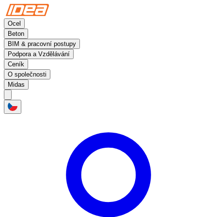
Ocel
Beton
BIM & pracovní postupy
Podpora a Vzdělávání
Ceník
O společnosti
Midas