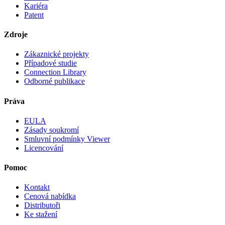
Kariéra
Patent
Zdroje
Zákaznické projekty
Případové studie
Connection Library
Odborné publikace
Práva
EULA
Zásady soukromí
Smluvní podmínky Viewer
Licencování
Pomoc
Kontakt
Cenová nabídka
Distributoři
Ke stažení