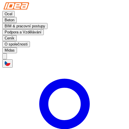
Ocel
Beton
BIM & pracovní postupy
Podpora a Vzdělávání
Ceník
O společnosti
Midas