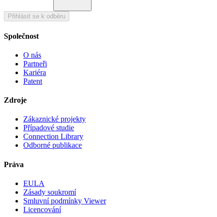
Přihlásit se k odběru
Společnost
O nás
Partneři
Kariéra
Patent
Zdroje
Zákaznické projekty
Případové studie
Connection Library
Odborné publikace
Práva
EULA
Zásady soukromí
Smluvní podmínky Viewer
Licencování