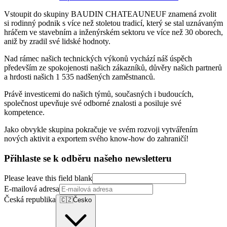
Vstoupit do skupiny BAUDIN CHATEAUNEUF znamená zvolit
si rodinný podnik s více než stoletou tradicí, který se stal uznávaným
hráčem ve stavebním a inženýrském sektoru ve více než 30 oborech,
aniž by zradil své lidské hodnoty.
Nad rámec našich technických výkonů vychází náš úspěch
především ze spokojenosti našich zákazníků, důvěry našich partnerů
a hrdosti našich 1 535 nadšených zaměstnanců.
Právě investicemi do našich týmů, současných i budoucích,
společnost upevňuje své odborné znalosti a posiluje své
kompetence.
Jako obvykle skupina pokračuje ve svém rozvoji vytvářením
nových aktivit a exportem svého know-how do zahraničí!
Přihlaste se k odběru našeho newsletteru
Please leave this field blank
E-mailová adresa
Česká republika
🇨🇿
Česko