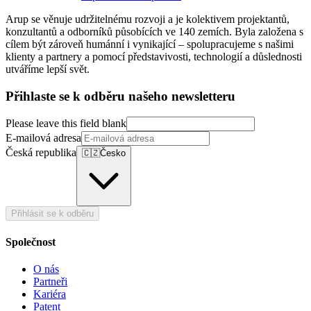
Arup se věnuje udržitelnému rozvoji a je kolektivem projektantů,
konzultantů a odborníků působících ve 140 zemích. Byla založena s
cílem být zároveň humánní i vynikající – spolupracujeme s našimi
klienty a partnery a pomocí představivosti, technologií a důslednosti
utváříme lepší svět.
Přihlaste se k odběru našeho newsletteru
Please leave this field blank
E-mailová adresa
Česká republika
🇨🇿
Česko
Přihlásit se k odběru
Společnost
O nás
Partneři
Kariéra
Patent