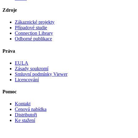
Zdroje
Zákaznické projekty
Případové studie
Connection Library
Odborné publikace
Práva
EULA
Zásady soukromí
Smluvní podmínky Viewer
Licencování
Pomoc
Kontakt
Cenová nabídka
Distributoři
Ke stažení