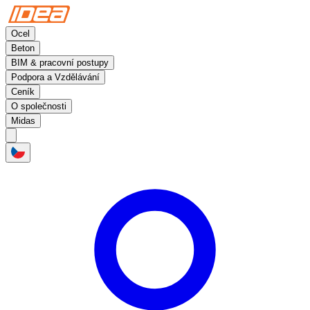
Ocel
Beton
BIM & pracovní postupy
Podpora a Vzdělávání
Ceník
O společnosti
Midas