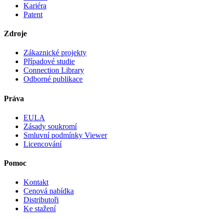
Kariéra
Patent
Zdroje
Zákaznické projekty
Případové studie
Connection Library
Odborné publikace
Práva
EULA
Zásady soukromí
Smluvní podmínky Viewer
Licencování
Pomoc
Kontakt
Cenová nabídka
Distributoři
Ke stažení