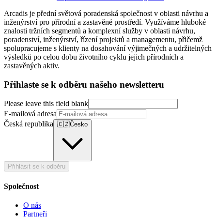
Arcadis je přední světová poradenská společnost v oblasti návrhu a
inženýrství pro přírodní a zastavěné prostředí. Využíváme hluboké
znalosti tržních segmentů a komplexní služby v oblasti návrhu,
poradenství, inženýrství, řízení projektů a managementu, přičemž
spolupracujeme s klienty na dosahování výjimečných a udržitelných
výsledků po celou dobu životního cyklu jejich přírodních a
zastavěných aktiv.
Přihlaste se k odběru našeho newsletteru
Please leave this field blank
E-mailová adresa
Česká republika
🇨🇿
Česko
Přihlásit se k odběru
Společnost
O nás
Partneři