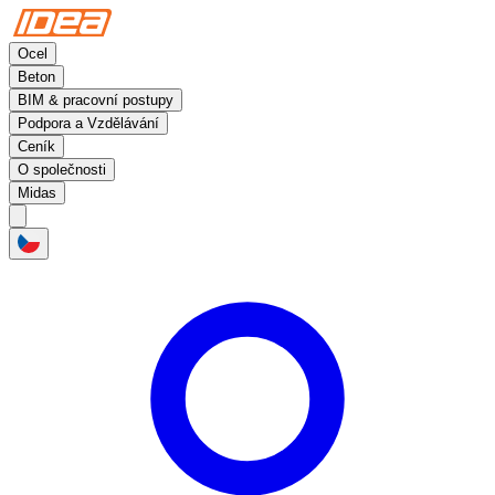
Ocel
Beton
BIM & pracovní postupy
Podpora a Vzdělávání
Ceník
O společnosti
Midas