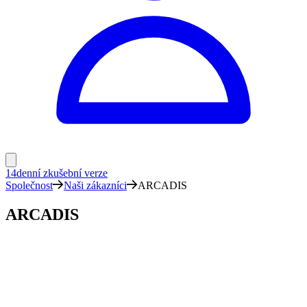
14denní zkušební verze
Společnost
Naši zákazníci
ARCADIS
ARCADIS