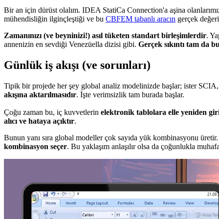
Bir an için dürüst olalım. IDEA StatiCa Connection'a aşina olanlarım
mühendisliğin ilginçleştiği ve bu
CBFEM tabanlı aracın
gerçek değerin
Zamanınızı (ve beyninizi!) asıl tüketen standart birleşimlerdir
. Ya
annenizin en sevdiği Venezüella dizisi gibi.
Gerçek sıkıntı tam da b
Günlük iş akışı (ve sorunları)
Tipik bir projede her şey global analiz modelinizde başlar; ister SCIA
akışına aktarılmasıdır
. İşte verimsizlik tam burada başlar.
Çoğu zaman bu, iç kuvvetlerin
elektronik tablolara elle yeniden gir
alıcı ve hataya açıktır
.
Bunun yanı sıra global modeller çok sayıda yük kombinasyonu üretir. S
kombinasyon seçer
. Bu yaklaşım anlaşılır olsa da çoğunlukla muhaf