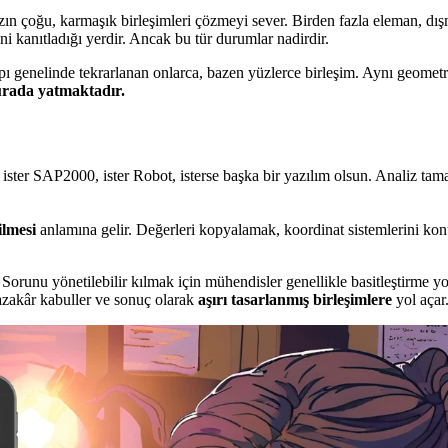
ızın çoğu,
karmaşık birleşimleri çözmeyi
sever. Birden fazla eleman, dış
i kanıtladığı yerdir. Ancak bu tür durumlar nadirdir.
pı genelinde tekrarlanan onlarca, bazen yüzlerce birleşim. Aynı geometri, 
urada yatmaktadır.
, ister SAP2000, ister Robot, isterse başka bir yazılım olsun. Analiz t
ilmesi
anlamına gelir. Değerleri kopyalamak, koordinat sistemlerini kontr
orunu yönetilebilir kılmak için mühendisler genellikle basitleştirme y
azakâr kabuller ve sonuç olarak
aşırı tasarlanmış birleşimlere
yol açar