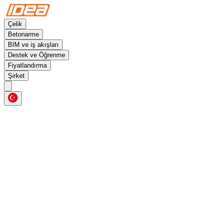
Çelik
Betonarme
BIM ve iş akışları
Destek ve Öğrenme
Fiyatlandırma
Şirket