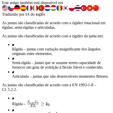
Este artigo também está disponível em
Traduzido por IA do inglês
As juntas são classificadas de acordo com a rigidez rotacional em
rígidas, semi-rígidas e articuladas.
As juntas são classificadas de acordo com a rigidez da junta em:
Rígida – juntas com variação insignificante dos ângulos
originais entre elementos,
Semi-rígida – juntas que se assume terem capacidade de
fornecer um grau de restrição à flexão fiável e conhecido,
Articulada – juntas que não desenvolvem momentos fletores.
As juntas são classificadas de acordo com a EN 1993-1-8 –
Cl. 5.2.2.
S
L
\frac{S_{j,ini}
≥
,
j
ini
b
Rígida –
k
b
E
I
b
L_b}{E I_b}