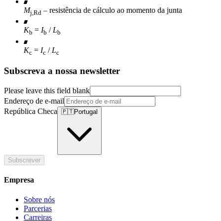
M
– resistência de cálculo ao momento da junta
j,Rd
K
=
I
/
L
b
b
b
K
=
I
/
L
c
c
c
Subscreva a nossa newsletter
Please leave this field blank
Endereço de e-mail
República Checa
🇵🇹
Portugal
Subscrever
Empresa
Sobre nós
Parcerias
Carreiras