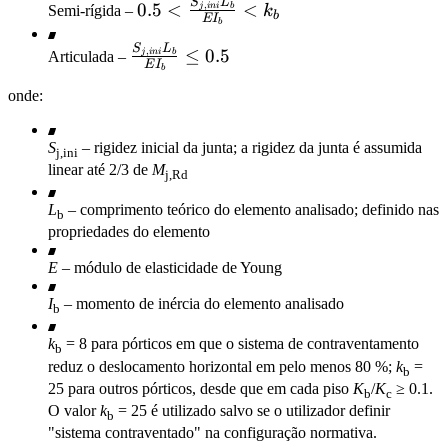
S
L
\ge k_b
0.5 <
0.5
<
<
,
j
ini
b
Semi-rígida –
k
b
E
I
b
\frac{S_{j,ini}
S
L
L_b}{E I_b}
\frac{S_{j,ini}
≤
0.5
,
j
ini
b
Articulada –
E
I
b
< k_b
L_b}{E I_b}
onde:
\le 0.5
S
– rigidez inicial da junta; a rigidez da junta é assumida
j,ini
linear até 2/3 de
M
j,Rd
L
– comprimento teórico do elemento analisado; definido nas
b
propriedades do elemento
E
– módulo de elasticidade de Young
I
– momento de inércia do elemento analisado
b
k
= 8 para pórticos em que o sistema de contraventamento
b
reduz o deslocamento horizontal em pelo menos 80 %;
k
=
b
25 para outros pórticos, desde que em cada piso
K
/
K
≥ 0.1.
b
c
O valor
k
= 25 é utilizado salvo se o utilizador definir
b
"sistema contraventado" na configuração normativa.