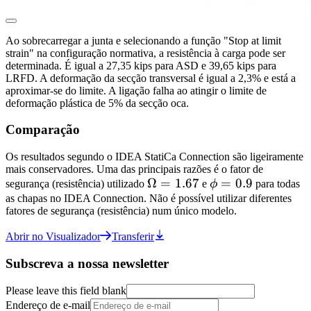
Ao sobrecarregar a junta e selecionando a função "Stop at limit
strain" na configuração normativa, a resistência à carga pode ser
determinada. É igual a 27,35 kips para ASD e 39,65 kips para
LRFD. A deformação da secção transversal é igual a 2,3% e está a
aproximar-se do limite. A ligação falha ao atingir o limite de
deformação plástica de 5% da secção oca.
Comparação
Os resultados segundo o IDEA StatiCa Connection são ligeiramente
mais conservadores. Uma das principais razões é o fator de
\Omega=1.67
Ω
=
1.67
\phi=0.9
=
0.9
segurança (resistência) utilizado
e
ϕ
para todas
as chapas no IDEA Connection. Não é possível utilizar diferentes
fatores de segurança (resistência) num único modelo.
Abrir no Visualizador
Transferir
Subscreva a nossa newsletter
Please leave this field blank
Endereço de e-mail