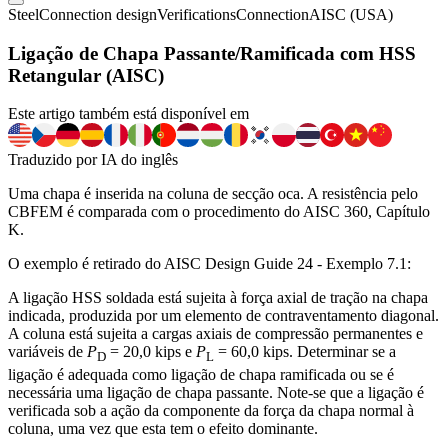
Steel
Connection design
Verifications
Connection
AISC (USA)
Ligação de Chapa Passante/Ramificada com HSS
Retangular (AISC)
Este artigo também está disponível em
Traduzido por IA do inglês
Uma chapa é inserida na coluna de secção oca. A resistência pelo
CBFEM é comparada com o procedimento do AISC 360, Capítulo
K.
O exemplo é retirado do AISC Design Guide 24 - Exemplo 7.1:
A ligação HSS soldada está sujeita à força axial de tração na chapa
indicada, produzida por um elemento de contraventamento diagonal.
A coluna está sujeita a cargas axiais de compressão permanentes e
variáveis de
P
= 20,0 kips e
P
= 60,0 kips. Determinar se a
D
L
ligação é adequada como ligação de chapa ramificada ou se é
necessária uma ligação de chapa passante. Note-se que a ligação é
verificada sob a ação da componente da força da chapa normal à
coluna, uma vez que esta tem o efeito dominante.