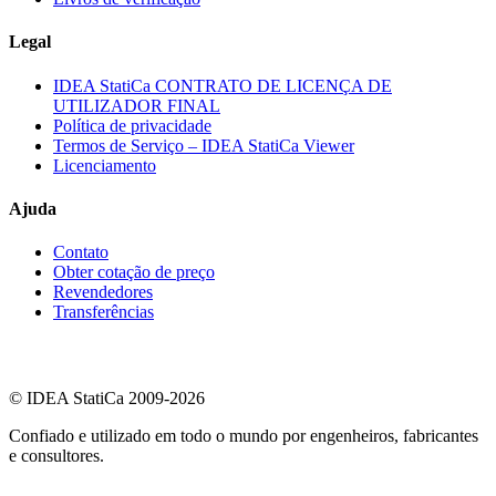
Legal
IDEA StatiCa CONTRATO DE LICENÇA DE
UTILIZADOR FINAL
Política de privacidade
Termos de Serviço – IDEA StatiCa Viewer
Licenciamento
Ajuda
Contato
Obter cotação de preço
Revendedores
Transferências
© IDEA StatiCa 2009-2026
Confiado e utilizado em todo o mundo por engenheiros, fabricantes
e consultores.