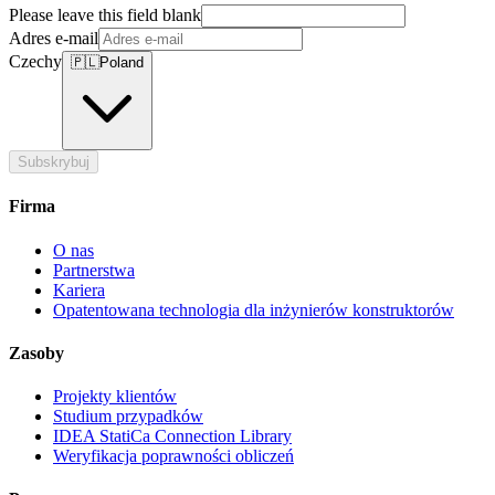
Please leave this field blank
Adres e-mail
Czechy
🇵🇱
Poland
Subskrybuj
Firma
O nas
Partnerstwa
Kariera
Opatentowana technologia dla inżynierów konstruktorów
Zasoby
Projekty klientów
Studium przypadków
IDEA StatiCa Connection Library
Weryfikacja poprawności obliczeń