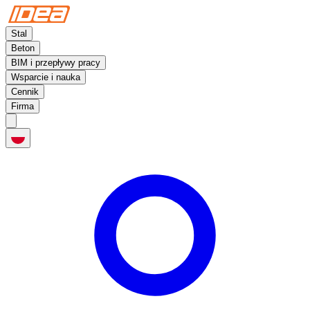
Stal
Beton
BIM i przepływy pracy
Wsparcie i nauka
Cennik
Firma