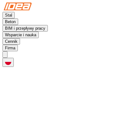
Stal
Beton
BIM i przepływy pracy
Wsparcie i nauka
Cennik
Firma