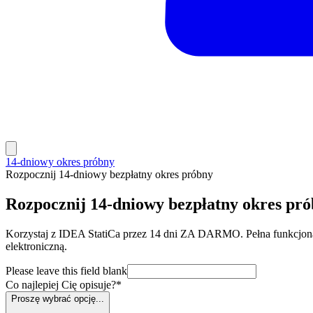
14-dniowy okres próbny
Rozpocznij 14-dniowy bezpłatny okres próbny
Rozpocznij 14-dniowy bezpłatny okres pr
Korzystaj z IDEA StatiCa przez 14 dni ZA DARMO. Pełna funkcjonaln
elektroniczną.
Please leave this field blank
Co najlepiej Cię opisuje?
*
Proszę wybrać opcję...