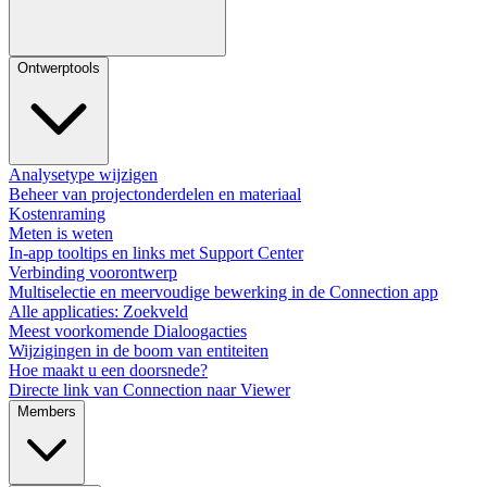
Ontwerptools
Analysetype wijzigen
Beheer van projectonderdelen en materiaal
Kostenraming
Meten is weten
In-app tooltips en links met Support Center
Verbinding voorontwerp
Multiselectie en meervoudige bewerking in de Connection app
Alle applicaties: Zoekveld
Meest voorkomende Dialoogacties
Wijzigingen in de boom van entiteiten
Hoe maakt u een doorsnede?
Directe link van Connection naar Viewer
Members