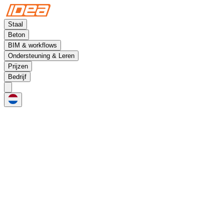
Staal
Beton
BIM & workflows
Ondersteuning & Leren
Prijzen
Bedrijf