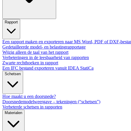
Rapport
Een rapport maken en exporteren naar MS Word, PDF of DXF-besta
Gedetailleerde model- en belastingrapportage
Wijzig alleen de taal van het rapport
Verbeteringen in de leesbaarheid van rapporten
Zwarte rechthoeken in rapport
Een IFC bestand exporteren vanuit IDEA StatiCa
Schetsen
Hoe maakt u een doorsnede?
Doorsnedemodelweergave – tekeningen (“schetsen”)
Verbeterde schetsen in rapporten
Materialen