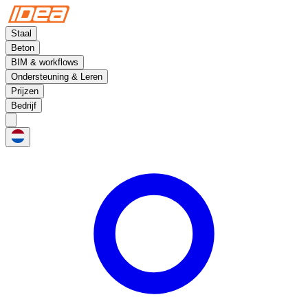
Staal
Beton
BIM & workflows
Ondersteuning & Leren
Prijzen
Bedrijf