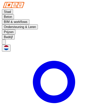
Staal
Beton
BIM & workflows
Ondersteuning & Leren
Prijzen
Bedrijf