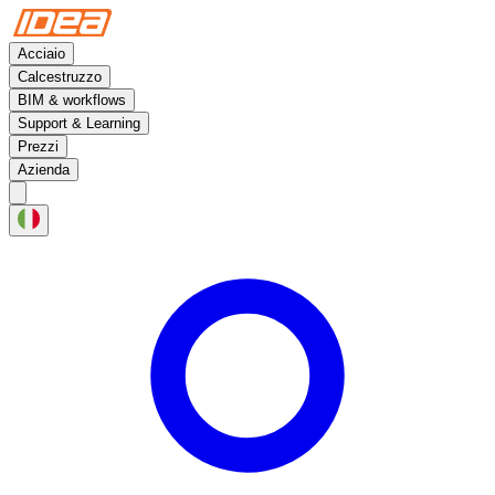
Acciaio
Calcestruzzo
BIM & workflows
Support & Learning
Prezzi
Azienda