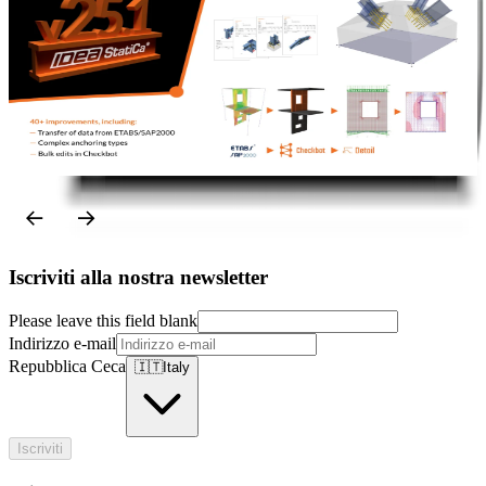
Steel
Concrete
Licensing
Release notes
Note di rilascio IDEA StatiCa 25.1
L
Leggi di più
Iscriviti alla nostra newsletter
Please leave this field blank
Indirizzo e-mail
Repubblica Ceca
🇮🇹
Italy
Iscriviti