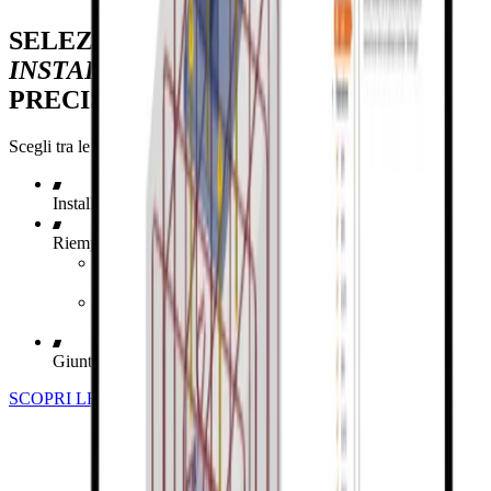
SELEZIONA IL
TIPO DI
INSTALLAZIONE
PER RISULTATI
PRECISI
Scegli tra le seguenti opzioni di montaggio nel menu a discesa:
Installazione diretta
Riempimento con malta
Dadi solo dall'alto (vincolo a cerniera)
Dadi dall'alto e dal basso (vincolo fisso)
Giunto tra piastra di base e fondazione
SCOPRI LE OPZIONI DI INSTALLAZIONE