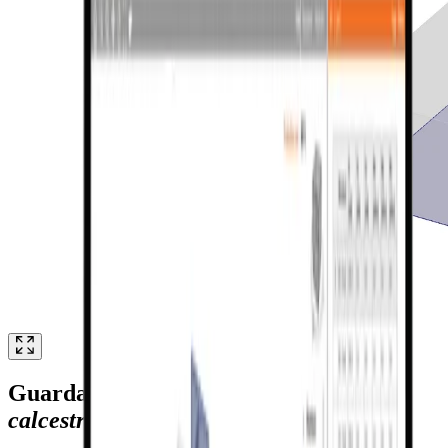
Guarda il
flusso di lavoro acciaio-
calcestruzzo