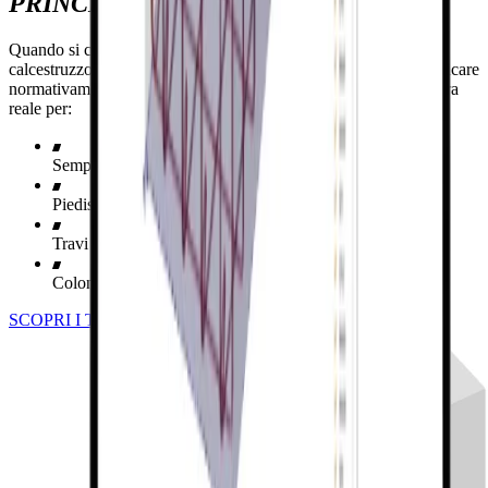
PRINCIPALI ANCORAGGI
Quando si collegano elementi in acciaio a blocchi o elementi in
calcestruzzo, altri strumenti non consentono di progettare e verificare
normativamente tutto. Non limitarti ai modelli e utilizza l'armatura
reale per:
Semplici blocchi di fondazione
Piedistalli a più livelli
Travi in calcestruzzo
Colonne
SCOPRI I TIPI DI DISPOSIZIONE