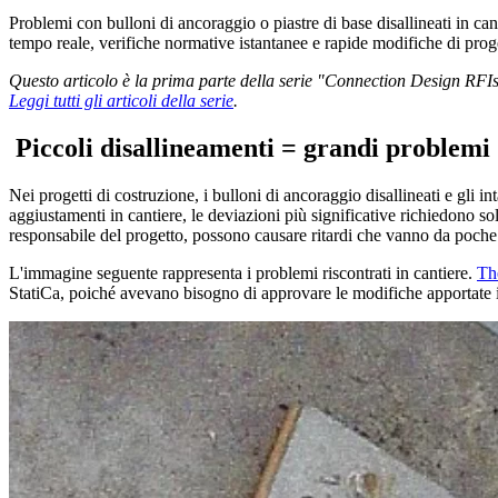
Problemi con bulloni di ancoraggio o piastre di base disallineati in ca
tempo reale, verifiche normative istantanee e rapide modifiche di prog
Questo articolo è la prima parte della serie "Connection Design RFIs
Leggi tutti gli articoli della serie
.
Piccoli disallineamenti = grandi problemi
Nei progetti di costruzione, i bulloni di ancoraggio disallineati e gli i
aggiustamenti in cantiere, le deviazioni più significative richiedono s
responsabile del progetto, possono causare ritardi che vanno da poche 
L'immagine seguente rappresenta i problemi riscontrati in cantiere.
Th
StatiCa, poiché avevano bisogno di approvare le modifiche apportate 