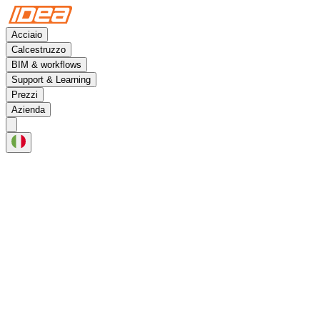
Acciaio
Calcestruzzo
BIM & workflows
Support & Learning
Prezzi
Azienda