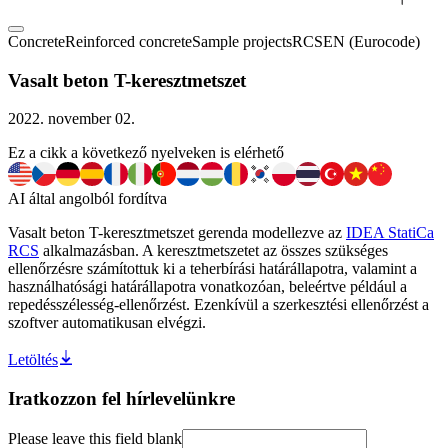
Concrete
Reinforced concrete
Sample projects
RCS
EN (Eurocode)
Vasalt beton T-keresztmetszet
2022. november 02.
Ez a cikk a következő nyelveken is elérhető
AI által angolból fordítva
Vasalt beton T-keresztmetszet gerenda modellezve az
IDEA StatiCa
RCS
alkalmazásban. A keresztmetszetet az összes szükséges
ellenőrzésre számítottuk ki a teherbírási határállapotra, valamint a
használhatósági határállapotra vonatkozóan, beleértve például a
repedésszélesség-ellenőrzést. Ezenkívül a szerkesztési ellenőrzést a
szoftver automatikusan elvégzi.
Letöltés
Iratkozzon fel hírlevelünkre
Please leave this field blank