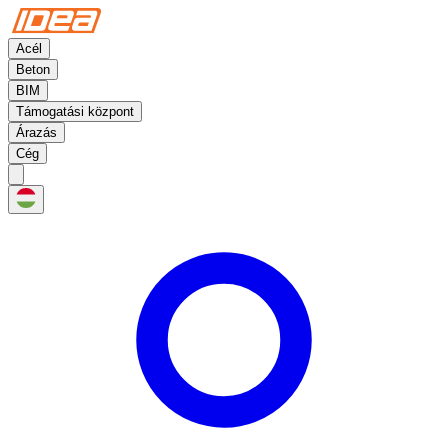
Acél
Beton
BIM
Támogatási központ
Árazás
Cég