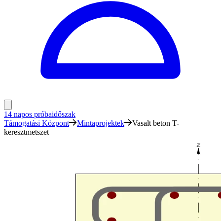
14 napos próbaidőszak
Támogatási Központ
Mintaprojektek
Vasalt beton T-
keresztmetszet