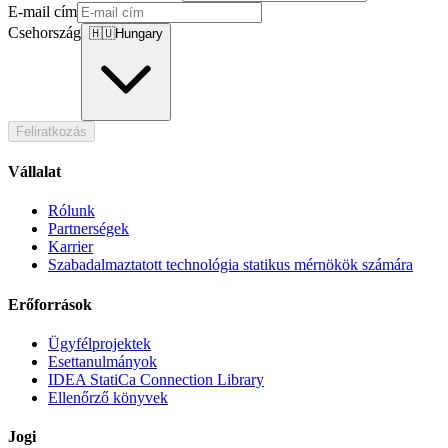
E-mail cím
Csehország
🇭🇺
Hungary
Feliratkozás
Vállalat
Rólunk
Partnerségek
Karrier
Szabadalmaztatott technológia statikus mérnökök számára
Erőforrások
Ügyfélprojektek
Esettanulmányok
IDEA StatiCa Connection Library
Ellenőrző könyvek
Jogi