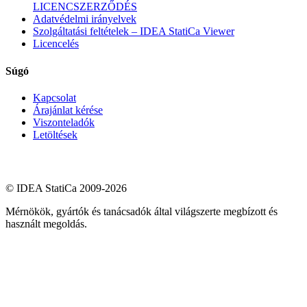
LICENCSZERZŐDÉS
Adatvédelmi irányelvek
Szolgáltatási feltételek – IDEA StatiCa Viewer
Licencelés
Súgó
Kapcsolat
Árajánlat kérése
Viszonteladók
Letöltések
© IDEA StatiCa 2009-2026
Mérnökök, gyártók és tanácsadók által világszerte megbízott és
használt megoldás.