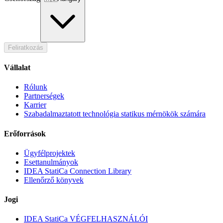
Feliratkozás
Vállalat
Rólunk
Partnerségek
Karrier
Szabadalmaztatott technológia statikus mérnökök számára
Erőforrások
Ügyfélprojektek
Esettanulmányok
IDEA StatiCa Connection Library
Ellenőrző könyvek
Jogi
IDEA StatiCa VÉGFELHASZNÁLÓI