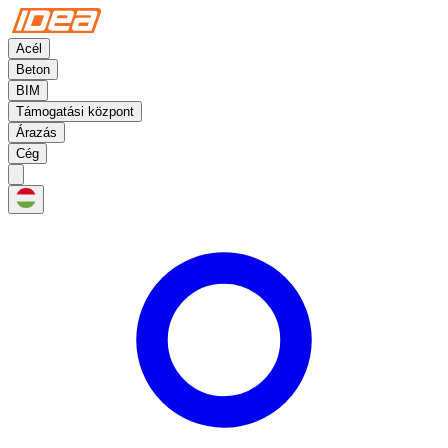
Acél
Beton
BIM
Támogatási központ
Árazás
Cég