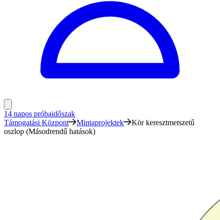
14 napos próbaidőszak
Támogatási Központ
Mintaprojektek
Kör keresztmetszetű
oszlop (Másodrendű hatások)