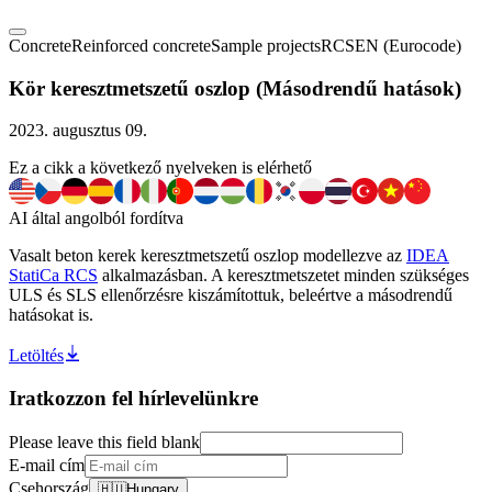
Concrete
Reinforced concrete
Sample projects
RCS
EN (Eurocode)
Kör keresztmetszetű oszlop (Másodrendű hatások)
2023. augusztus 09.
Ez a cikk a következő nyelveken is elérhető
AI által angolból fordítva
Vasalt beton kerek keresztmetszetű oszlop modellezve az
IDEA
StatiCa RCS
alkalmazásban. A keresztmetszetet minden szükséges
ULS és SLS ellenőrzésre kiszámítottuk, beleértve a másodrendű
hatásokat is.
Letöltés
Iratkozzon fel hírlevelünkre
Please leave this field blank
E-mail cím
Csehország
🇭🇺
Hungary