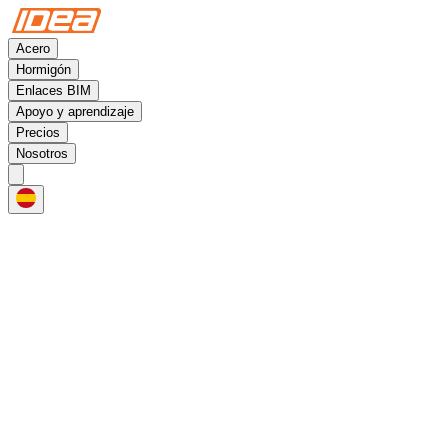
Acero
Hormigón
Enlaces BIM
Apoyo y aprendizaje
Precios
Nosotros