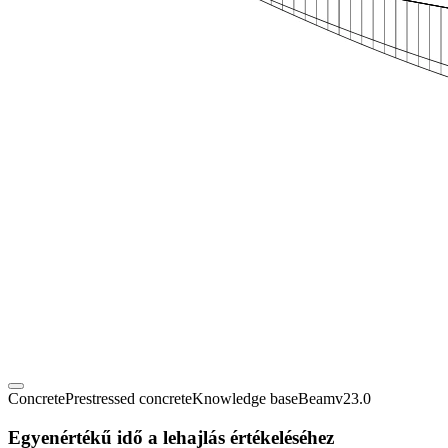
Concrete
Prestressed concrete
Knowledge base
Beam
v23.0
Egyenértékű idő a lehajlás értékeléséhez