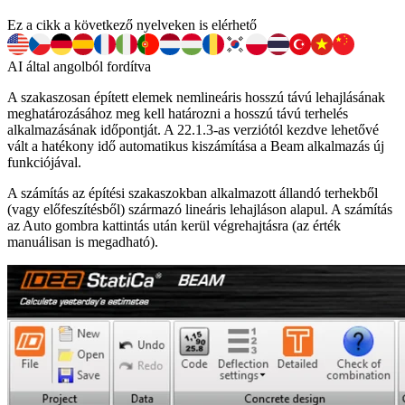
Ez a cikk a következő nyelveken is elérhető
AI által angolból fordítva
A szakaszosan épített elemek nemlineáris hosszú távú lehajlásának
meghatározásához meg kell határozni a hosszú távú terhelés
alkalmazásának időpontját. A 22.1.3-as verziótól kezdve lehetővé
vált a hatékony idő automatikus kiszámítása a Beam alkalmazás új
funkciójával.
A számítás az építési szakaszokban alkalmazott állandó terhekből
(vagy előfeszítésből) származó lineáris lehajláson alapul. A számítás
az Auto gombra kattintás után kerül végrehajtásra (az érték
manuálisan is megadható).