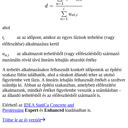
=
1
n
=
d
i
∑
u
,
s
t
i
=
1
n
ahol
t
az az időpont, amikor az egyes fázisok terhelése (vagy
i
előfeszítése) alkalmazásra kerül
u
az alkalmazott terhelésből (vagy előfeszítésből) származó
st,i
maximális rövid távú lineáris lehajlás abszolút értéke
A terhelés alkalmazásakor felhasznált konkrét időpontok az építési
szakasz fülön találhatók, ahol a rárakott állandó teher az utolsó
figyelembe vett fázis. A lineáris lehajlás felhasznált értékét a szoftver
számítja ki. Abban az építési szakaszban, amelyben előfeszítést
alkalmazunk, mindkét értéket figyelembe vesszük a számításban –
az állandó terhelésből és az előfeszítésből származót is.
Elérhető az
IDEA StatiCa Concrete and
Prestressing
Expert
és
Enhanced
kiadásaiban is.
Töltse le az új verziót