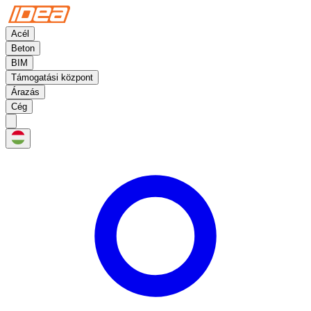
Acél
Beton
BIM
Támogatási központ
Árazás
Cég