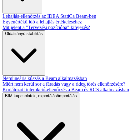
Lehajlás-ellenőrzés az IDEA StatiCa Beam-ben
Egyenértékű idő a lehajlás értékeléséhez
Mit jelent a "Tervezési pozícióba" kifejezés?
Oldalirányú stabilitás
Nemlineáris kúszás a Beam alkalmazásban
Miért nem kerül sor a fáradás vagy a rideg törés ellenőrzésére?
Korlátozott interakció-ellenőrzés a Beam és RCS alkalmazásban
BIM kapcsolatok, exportálás/importálás