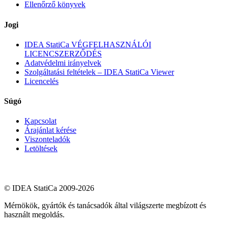
Ellenőrző könyvek
Jogi
IDEA StatiCa VÉGFELHASZNÁLÓI
LICENCSZERZŐDÉS
Adatvédelmi irányelvek
Szolgáltatási feltételek – IDEA StatiCa Viewer
Licencelés
Súgó
Kapcsolat
Árajánlat kérése
Viszonteladók
Letöltések
© IDEA StatiCa 2009-2026
Mérnökök, gyártók és tanácsadók által világszerte megbízott és
használt megoldás.