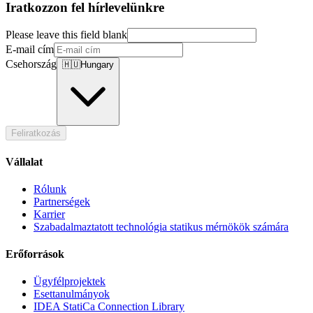
Iratkozzon fel hírlevelünkre
Please leave this field blank
E-mail cím
Csehország
🇭🇺
Hungary
Feliratkozás
Vállalat
Rólunk
Partnerségek
Karrier
Szabadalmaztatott technológia statikus mérnökök számára
Erőforrások
Ügyfélprojektek
Esettanulmányok
IDEA StatiCa Connection Library