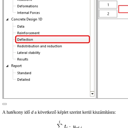
A hatékony idő
d
a következő képlet szerint kerül kiszámításra:
d = \frac{{\sum\limits_{n
i
⋅
∑
t
u
,
i
s
t
i