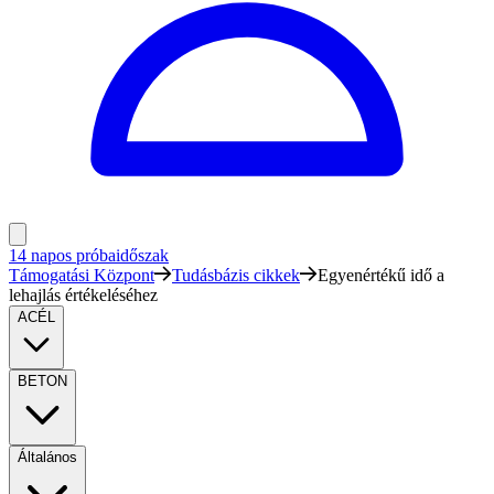
14 napos próbaidőszak
Támogatási Központ
Tudásbázis cikkek
Egyenértékű idő a
lehajlás értékeléséhez
ACÉL
BETON
Általános