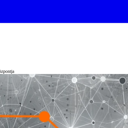
özpontja