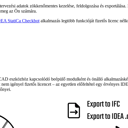
 tervezési adatok zökkenőmentes kezelése, feldolgozása és exportálás
lt meg az Ön számára.
EA StatiCa Checkbot
alkalmazás legtöbb funkcióját fizetős licenc nélkü
D eszközhöz kapcsolódó beépülő modulként és önálló alkalmazásként,
m igényel fizetős licencet – az egyetlen előfeltétel egy érvényes IDEA 
lőnyei.