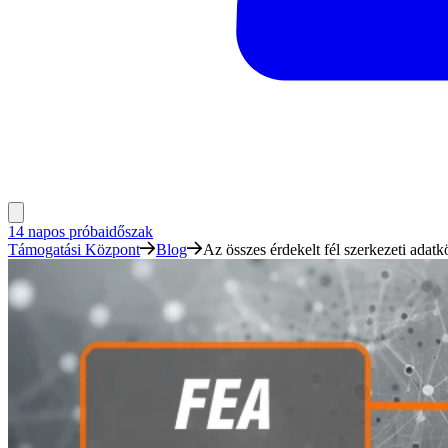
14 napos próbaidőszak
Támogatási Központ
Blog
Az összes érdekelt fél szerkezeti adatk