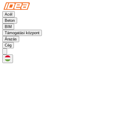
Acél
Beton
BIM
Támogatási központ
Árazás
Cég