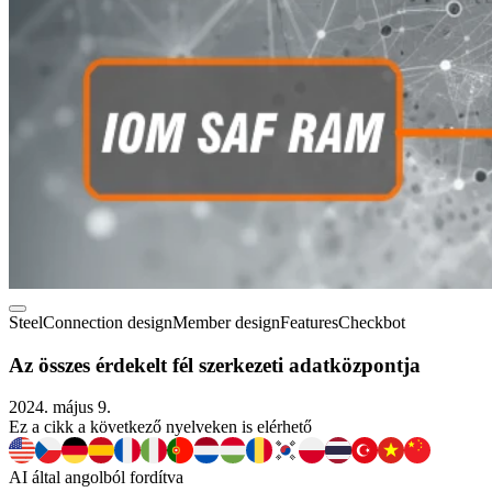
Steel
Connection design
Member design
Features
Checkbot
Az összes érdekelt fél szerkezeti adatközpontja
2024. május 9.
Ez a cikk a következő nyelveken is elérhető
AI által angolból fordítva