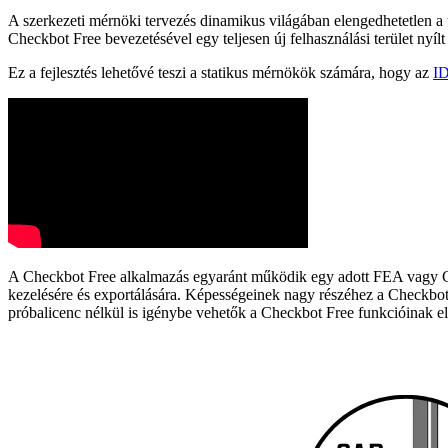
A szerkezeti mérnöki tervezés dinamikus világában elengedhetetlen a
Checkbot Free bevezetésével egy teljesen új felhasználási terület nyí
Ez a fejlesztés lehetővé teszi a statikus mérnökök számára, hogy az
ID
A Checkbot Free alkalmazás egyaránt működik egy adott FEA vagy CA
kezelésére és exportálására. Képességeinek nagy részéhez a Checkbot ne
próbalicenc nélkül is igénybe vehetők a Checkbot Free funkcióinak e