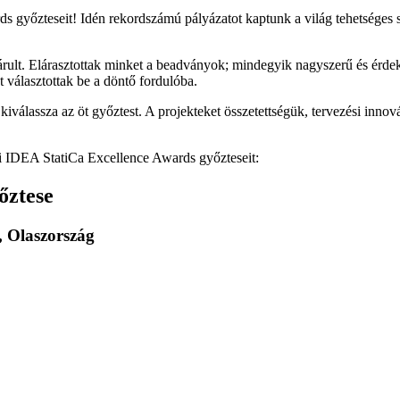
győzteseit! Idén rekordszámú pályázatot kaptunk a világ tehetséges st
ult. Elárasztottak minket a beadványok; mindegyik nagyszerű és érdeke
t választottak be a döntő fordulóba.
 kiválassza az öt győztest. A projekteket összetettségük, tervezési inn
ei IDEA StatiCa Excellence Awards győzteseit:
őztese
o, Olaszország