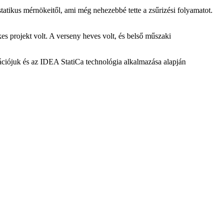
atikus mérnökeitől, ami még nehezebbé tette a zsűrizési folyamatot.
s projekt volt. A verseny heves volt, és belső műszaki
ovációjuk és az IDEA StatiCa technológia alkalmazása alapján