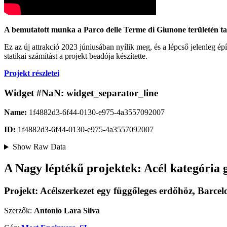
A bemutatott munka a Parco delle Terme di Giunone területén talá
Ez az új attrakció 2023 júniusában nyílik meg, és a lépcső jelenleg épí
statikai számítást a projekt beadója készítette.
Projekt részletei
Widget #
NaN
:
widget_separator_line
Name:
1f4882d3-6f44-0130-e975-4a3557092007
ID:
1f4882d3-6f44-0130-e975-4a3557092007
Show Raw Data
A Nagy léptékű projektek: Acél kategória 
Projekt: Acélszerkezet egy függőleges erdőhöz, Barce
Szerzők:
Antonio Lara Silva