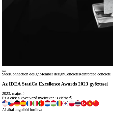
Steel
Connection design
Member design
Concrete
Reinforced concrete
Az IDEA StatiCa Excellence Awards 2023 győztesei
2023. május 5.
Ez a cikk a következő nyelveken is elérhető
AI által angolból fordítva