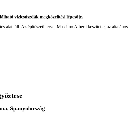
lható vízicsúszdák megközelítési lépcsője.
tés alatt áll. Az építészeti tervet Massimo Alberti készítette, az általá
győztese
lona, Spanyolország