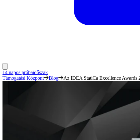
14 napos próbaidőszak
Támogatási Központ
Blog
Az IDEA StatiCa Excellence Awards 2