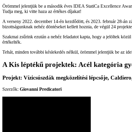
Örömmel jelentjük be a második éves IDEA StatiCa Excellence Awards 
Tudja meg, ki vitte haza az értékes díjakat!
A verseny 2022. december 14-én kezdődött, és 2023. február 28-án zár
bizottságunknak nehéz döntéseket kellett hoznia, de végül 24 projekte
Szakmai zsűrink ezután a nehéz feladatot kapta, hogy a jelöltek közül
értékelték.
Tehát, minden további késlekedés nélkül, örömmel jelentjük be az id
A Kis léptékű projektek: Acél kategória gy
Projekt: Vízicsúszdák megközelítési lépcsője, Caldier
Szerzők:
Giovanni Predicatori