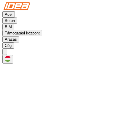
Acél
Beton
BIM
Támogatási központ
Árazás
Cég