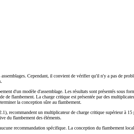
semblages. Cependant, il convient de vérifier qu'il n'y a pas de problè
s.
bement d'un modèle d'assemblage. Les résultats sont présentés sous for
de de flambement. La charge critique est présentée par des multiplicate
déterminer la conception sûre au flambement.
), recommandent un multiplicateur de charge critique supérieur à 15 pou
ative du flambement des éléments.
nit aucune recommandation spécifique. La conception du flambement local