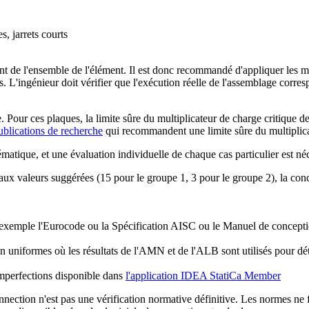
, jarrets courts
 de l'ensemble de l'élément. Il est donc recommandé d'appliquer les mê
us. L'ingénieur doit vérifier que l'exécution réelle de l'assemblage corre
 Pour ces plaques, la limite sûre du multiplicateur de charge critique 
ublications de recherche
qui recommandent une limite sûre du multiplicat
atique, et une évaluation individuelle de chaque cas particulier est néc
 aux valeurs suggérées (15 pour le groupe 1, 3 pour le groupe 2), la conc
r exemple l'Eurocode ou la Spécification AISC ou le Manuel de concept
niformes où les résultats de l'AMN et de l'ALB sont utilisés pour dét
mperfections disponible dans
l'application IDEA StatiCa Member
nection n'est pas une vérification normative définitive. Les normes ne 