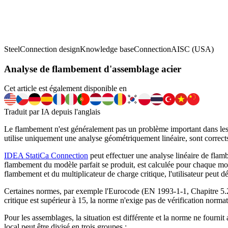
Steel
Connection design
Knowledge base
Connection
AISC (USA)
Analyse de flambement d'assemblage acier
Cet article est également disponible en
Traduit par IA depuis l'anglais
Le flambement n'est généralement pas un problème important dans les as
utilise uniquement une analyse géométriquement linéaire, sont correct
IDEA StatiCa Connection
peut effectuer une analyse linéaire de flam
flambement du modèle parfait se produit, est calculée pour chaque mo
flambement et du multiplicateur de charge critique, l'utilisateur peut 
Certaines normes, par exemple l'Eurocode (EN 1993-1-1, Chapitre 5.2.1
critique est supérieur à 15, la norme n'exige pas de vérification norm
Pour les assemblages, la situation est différente et la norme ne four
local peut être divisé en trois groupes :