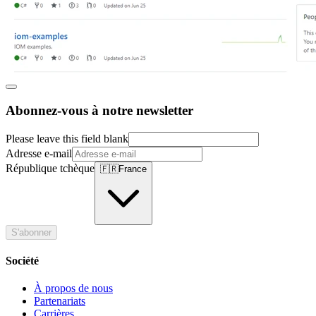
Abonnez-vous à notre newsletter
Please leave this field blank
Adresse e-mail
République tchèque
🇫🇷
France
S'abonner
Société
À propos de nous
Partenariats
Carrières