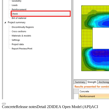
Concrete
Release notes
Detail 2D
IDEA Open Model (API)
ACI