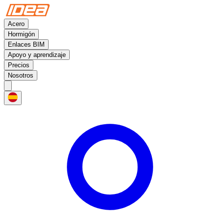
Acero
Hormigón
Enlaces BIM
Apoyo y aprendizaje
Precios
Nosotros