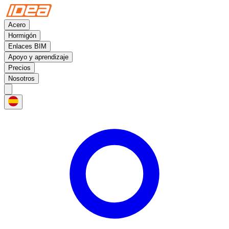
Acero
Hormigón
Enlaces BIM
Apoyo y aprendizaje
Precios
Nosotros