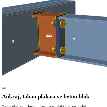
Ankraj, taban plakası ve beton blok
Taban plakası ile beton yüzeyi arasındaki harç ve boşluk