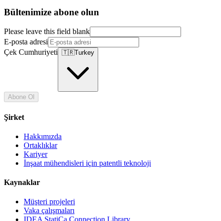
Bültenimize abone olun
Please leave this field blank
E-posta adresi
Çek Cumhuriyeti
🇹🇷
Turkey
Abone Ol
Şirket
Hakkımızda
Ortaklıklar
Kariyer
İnşaat mühendisleri için patentli teknoloji
Kaynaklar
Müşteri projeleri
Vaka çalışmaları
IDEA StatiCa Connection Library