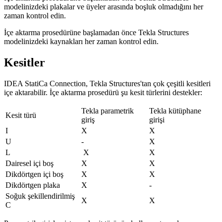
modelinizdeki plakalar ve üyeler arasında boşluk olmadığını her
zaman kontrol edin.
İçe aktarma prosedürüne başlamadan önce Tekla Structures
modelinizdeki kaynakları her zaman kontrol edin.
Kesitler
IDEA StatiCa Connection, Tekla Structures'tan çok çeşitli kesitleri
içe aktarabilir. İçe aktarma prosedürü şu kesit türlerini destekler:
Tekla parametrik
Tekla kütüphane
Kesit türü
giriş
girişi
I
X
X
U
-
X
L
X
X
Dairesel içi boş
X
X
Dikdörtgen içi boş
X
X
Dikdörtgen plaka
X
-
Soğuk şekillendirilmiş
X
X
C