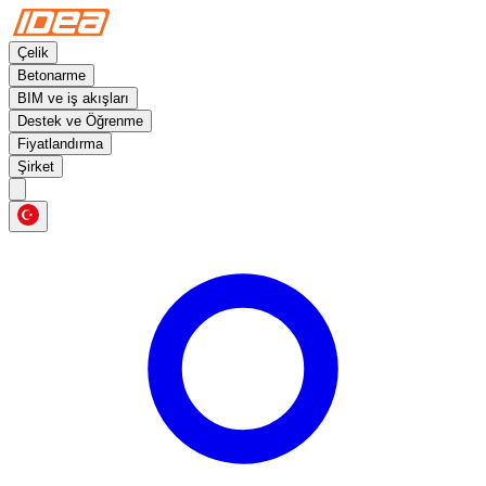
Çelik
Betonarme
BIM ve iş akışları
Destek ve Öğrenme
Fiyatlandırma
Şirket