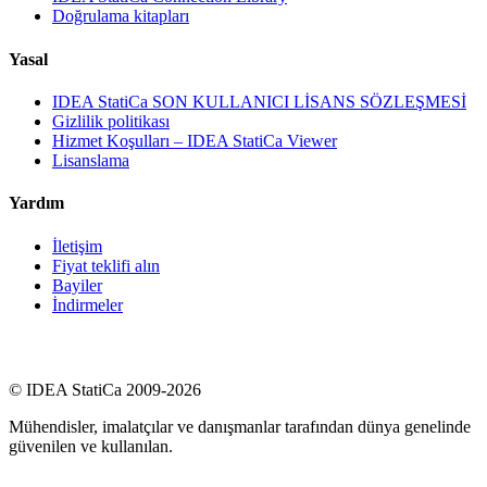
Doğrulama kitapları
Yasal
IDEA StatiCa SON KULLANICI LİSANS SÖZLEŞMESİ
Gizlilik politikası
Hizmet Koşulları – IDEA StatiCa Viewer
Lisanslama
Yardım
İletişim
Fiyat teklifi alın
Bayiler
İndirmeler
© IDEA StatiCa 2009-2026
Mühendisler, imalatçılar ve danışmanlar tarafından dünya genelinde
güvenilen ve kullanılan.