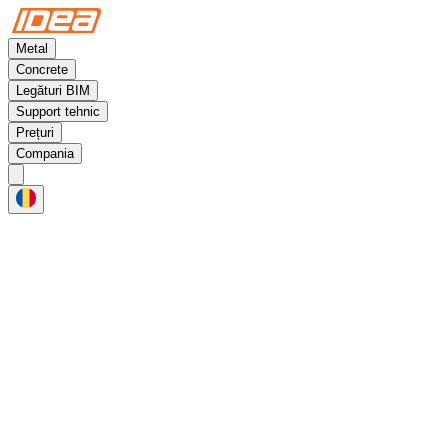
Metal
Concrete
Legături BIM
Support tehnic
Prețuri
Compania