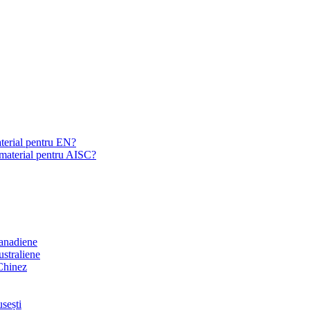
aterial pentru EN?
e material pentru AISC?
canadiene
ustraliene
 Chinez
usești