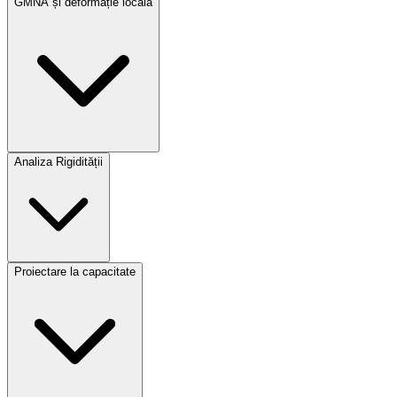
GMNA și deformație locală
Analiza Rigidității
Proiectare la capacitate