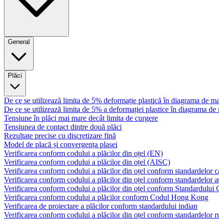
General
Plăci
De ce se utilizează limita de 5% deformație plastică în diagrama de m
De ce se utilizează limita de 5% a deformației plastice în diagrama d
Tensiune în plăci mai mare decât limita de curgere
Tensiunea de contact dintre două plăci
Rezultate precise cu discretizare fină
Model de placă și convergența plasei
Verificarea conform codului a plăcilor din oțel (EN)
Verificarea conform codului a plăcilor din oțel (AISC)
Verificarea conform codului a plăcilor din oțel conform standardelor 
Verificarea conform codului a plăcilor din oțel conform standardelor a
Verificarea conform codului a plăcilor din oțel conform Standardului
Verificarea conform codului a plăcilor conform Codul Hong Kong
Verificarea de proiectare a plăcilor conform standardului indian
Verificarea conform codului a plăcilor din oțel conform standardelor r