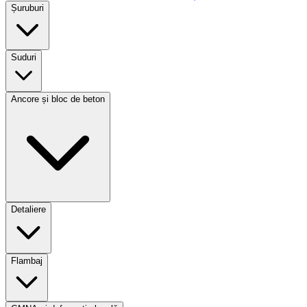
Șuruburi
Suduri
Ancore și bloc de beton
Detaliere
Flambaj