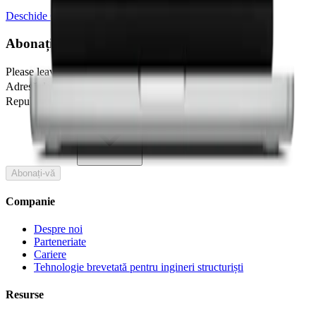
Deschide Connection Library
Abonați-vă la newsletter-ul nostru
Please leave this field blank
Adresă de e-mail
Republica Cehă
🇷🇴
Romania
Abonați-vă
Companie
Despre noi
Parteneriate
Cariere
Tehnologie brevetată pentru ingineri structuriști
Resurse