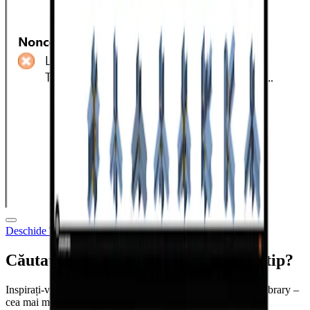
Deschide în Vizualizator
Descărcare
Căutați mai multe îmbinări de acest tip?
Inspirați-vă din peste 700.000 de proiecte din Connection Library –
cea mai mare bază de date de îmbinări metalice din lume.