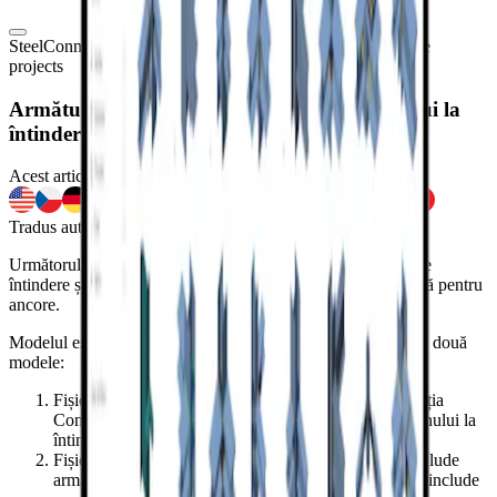
Steel
Connection design
Concrete
Reinforced concrete
Sample
projects
Armătură de ancoraj pentru ruperea betonului la
întindere
Acest articol este disponibil și în
Tradus automat din engleză
Următorul exemplu prezintă o placă de bază cu forțe mari de
întindere și momente. Ruperea betonului la întindere cedează pentru
ancore.
Modelul este exportat în aplicația Detail. Fișierul zip conține două
modele:
Fișier Connection: Proiectarea plăcii de bază în aplicația
Connection, unde ancorele cedează prin ruperea betonului la
întindere.
Fișier Detail: Proiectare soclu armat, primul model include
armătura minimă necesară. Al doilea detaliu din fișier include