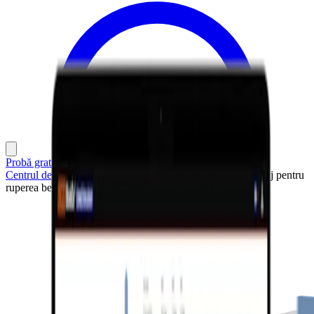
Probă gratuită de 14 zile
Centrul de Suport
Proiecte exemplu
Armătură de ancoraj pentru
ruperea betonului la întindere