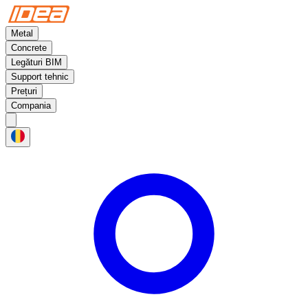
Metal
Concrete
Legături BIM
Support tehnic
Prețuri
Compania