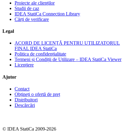
Proiecte ale clienților
Studii de caz
IDEA StatiCa Connection Library
Cărți de verificare
Legal
ACORD DE LICENȚĂ PENTRU UTILIZATORUL
FINAL IDEA StatiCa
Politica de confidențialitate
Termeni și Condiții de Utilizare – IDEA StatiCa Viewer
Licențiere
Ajutor
Contact
Obțineți o ofertă de preț
Distribuitori
Descărcări
© IDEA StatiCa 2009-2026