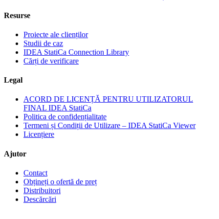
Resurse
Proiecte ale clienților
Studii de caz
IDEA StatiCa Connection Library
Cărți de verificare
Legal
ACORD DE LICENȚĂ PENTRU UTILIZATORUL
FINAL IDEA StatiCa
Politica de confidențialitate
Termeni și Condiții de Utilizare – IDEA StatiCa Viewer
Licențiere
Ajutor
Contact
Obțineți o ofertă de preț
Distribuitori
Descărcări