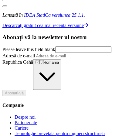
Lansată în
IDEA StatiCa versiunea 25.1.1
.
Descărcați gratuit cea mai recentă versiune
Abonați-vă la newsletter-ul nostru
Please leave this field blank
Adresă de e-mail
Republica Cehă
🇷🇴
Romania
Abonați-vă
Companie
Despre noi
Parteneriate
Cariere
Tehnologie brevetată pentru ingineri structuriști