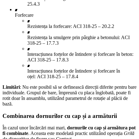
25.4.3
Forfecare
Rezistența la forfecare: ACI 318-25 – 20.2.2
Rezistența la smulgere prin pârghie a betonului: ACI
318-25 – 17.7.3
Interacțiunea forțelor de întindere și forfecare în beton:
ACI 318-25 – 17.8.3
Interacțiunea forțelor de întindere și forfecare în
oțel: ACI 318-25 – 17.8.4
Limitări
: Nu este posibil să se definească direcții diferite pentru bare
individuale. Grupul de bare, împreună cu placa înglobată, poate fi
rotit doar în ansamblu, utilizând parametrul de rotație al plăcii de
bază.
Combinarea dornurilor cu cap și a armăturii
În cazul unor încărcări mai mari,
dornurile cu cap și armătura pot
fi combinate
. Aceasta este modelată practic utilizând operația
Grilă
de dispozitive de fixare
sau
Contact
.