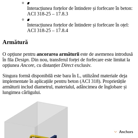
Interacțiunea forțelor de întindere și forfecare în beton:
ACI 318-25 – 17.8.3
Interacțiunea forțelor de întindere și forfecare în oțel:
ACI 318-25 – 17.8.4
Armătură
O opțiune pentru
ancorarea armăturii
este de asemenea introdusă
în fila
Design
. Din nou, transferul forței de forfecare este limitat la
opțiunea
Ancore
, cu distanțier
Direct
exclusiv.
Singura formă disponibilă este bara în L, utilizând materiale deja
implementate în aplicațiile pentru beton (ACI 318). Proprietățile
armăturii includ diametrul, materialul, adâncimea de înglobare și
lungimea cârligului.