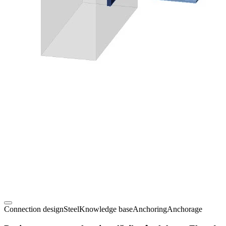
Connection design
Steel
Knowledge base
Anchoring
Anchorage