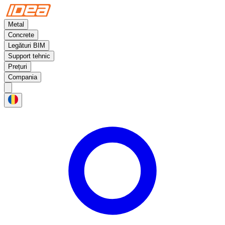
Metal
Concrete
Legături BIM
Support tehnic
Prețuri
Compania