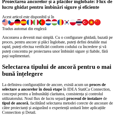
Proiectarea ancorelor și a plăcilor înglobate: Flux de
lucru ghidat pentru îmbinări sigure și eficiente
Acest articol este disponibil și în
Tradus automat din engleză
Ancorarea a devenit mai simplă. Cu o configurare ghidată, bazată pe
proces, pentru ancore și plăci înglobate, puteți defini detaliile mai
rapid, puteți efectua verificări conform codului cu încredere și vă
puteți concentra pe proiectarea unor îmbinări sigure și fiabile, fără
pași suplimentari.
Selectarea tipului de ancoră pentru o mai
bună înțelegere
La definirea configurațiilor de ancore, există acum un
proces de
selectare a ancorelor în două etape
în IDEA StatiCa Connection,
conceput pentru a îmbunătăți claritatea, consistența și controlul
utilizatorului. Noul flux de lucru separă
procesul de instalare
de
tipul de ancoră
, facilitând selectarea metodei corecte de ancorare de
către proiectanți și asigurând o experiență unitară între aplicațiile
Connection și Detail.