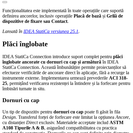
Funcționalitatea este implementată în toate operațiile care suportă
definirea ancorelor, inclusiv operațiile
Placă de bază
și
Grilă de
dispozitive de fixare sau
Contact
.
Lansată în
IDEA StatiCa versiunea 25.1
.
Plăci înglobate
IDEA StatiCa Connection introduce suport complet pentru
plăci
înglobate ancorate cu dornuri cu cap și armătură
în IDEA
StatiCa Connection. Această îmbunătățire permite proiectanților să
efectueze verificările de ancorare direct în aplicație, fără a recurge la
instrumente externe. Implementarea urmează prevederile
ACI 318-
25
, permițând verificarea rezistenței la întindere și la forfecare pentru
îmbinări turnate in situ.
Dornuri cu cap
Un tip de dispozitiv pentru
dornuri cu cap
poate fi găsit în fila
Design
. Transferul forței de forfecare este limitat la opțiunea
Ancore
,
cu distanțier
Direct
exclusiv. Materialele acceptate includ
ASTM
A108 Tipurile A & B
, asigurând compatibilitatea cu practica