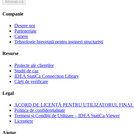
Abonați-vă
Companie
Despre noi
Parteneriate
Cariere
Tehnologie brevetată pentru ingineri structuriști
Resurse
Proiecte ale clienților
Studii de caz
IDEA StatiCa Connection Library
Cărți de verificare
Legal
ACORD DE LICENȚĂ PENTRU UTILIZATORUL FINAL I
Politica de confidențialitate
Termeni și Condiții de Utilizare – IDEA StatiCa Viewer
Licențiere
Ajutor