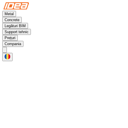
Metal
Concrete
Legături BIM
Support tehnic
Prețuri
Compania