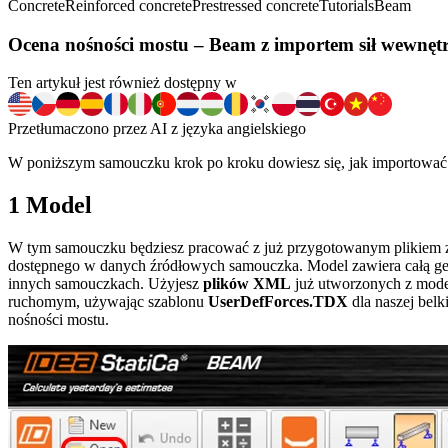
Concrete
Reinforced concrete
Prestressed concrete
Tutorials
Beam
Ocena nośności mostu – Beam z importem sił wewnęt
Ten artykuł jest również dostępny w
Przetłumaczono przez AI z języka angielskiego
W poniższym samouczku krok po kroku dowiesz się, jak importować
1 Model
W tym samouczku będziesz pracować z już przygotowanym plikiem za
dostępnego w danych źródłowych samouczka. Model zawiera całą geo
innych samouczkach. Użyjesz
plików XML
już utworzonych z mod
ruchomym, używając szablonu
UserDefForces.TDX
dla naszej belk
nośności mostu.