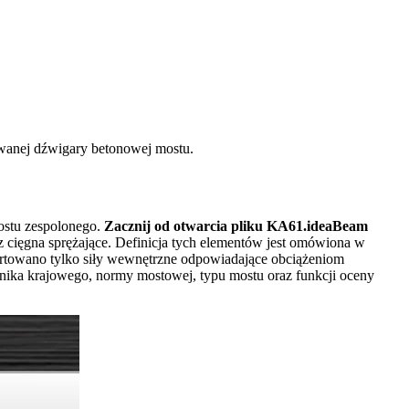
wanej dźwigary betonowej mostu.
ostu zespolonego.
Zacznij od otwarcia pliku KA61.ideaBeam
cięgna sprężające. Definicja tych elementów jest omówiona w
rtowano tylko siły wewnętrzne odpowiadające obciążeniom
znika krajowego, normy mostowej, typu mostu oraz funkcji oceny