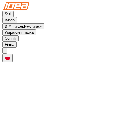
Stal
Beton
BIM i przepływy pracy
Wsparcie i nauka
Cennik
Firma