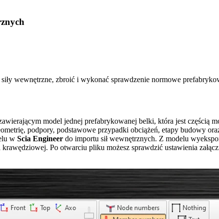
rznych
 siły wewnętrzne, zbroić i wykonać sprawdzenie normowe prefabryko
wierającym model jednej prefabrykowanej belki, która jest częścią m
metrię, podpory, podstawowe przypadki obciążeń, etapy budowy oraz 
elu w
Scia Engineer
do importu sił wewnętrznych. Z modelu wyekspo
i krawędziowej. Po otwarciu pliku możesz sprawdzić ustawienia załąc