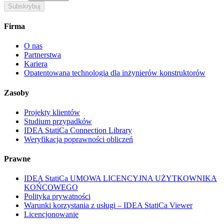
Subskrybuj
Firma
O nas
Partnerstwa
Kariera
Opatentowana technologia dla inżynierów konstruktorów
Zasoby
Projekty klientów
Studium przypadków
IDEA StatiCa Connection Library
Weryfikacja poprawności obliczeń
Prawne
IDEA StatiCa UMOWA LICENCYJNA UŻYTKOWNIKA
KOŃCOWEGO
Polityka prywatności
Warunki korzystania z usługi – IDEA StatiCa Viewer
Licencjonowanie