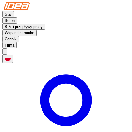
Stal
Beton
BIM i przepływy pracy
Wsparcie i nauka
Cennik
Firma