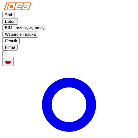
Stal
Beton
BIM i przepływy pracy
Wsparcie i nauka
Cennik
Firma