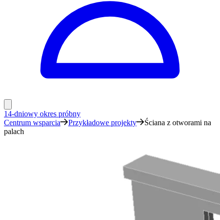
14-dniowy okres próbny
Centrum wsparcia
Przykładowe projekty
Ściana z otworami na
palach