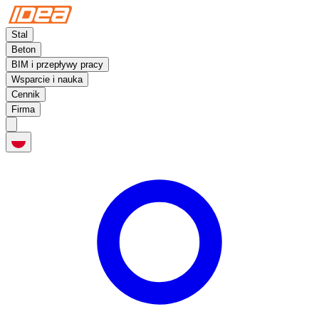
Stal
Beton
BIM i przepływy pracy
Wsparcie i nauka
Cennik
Firma