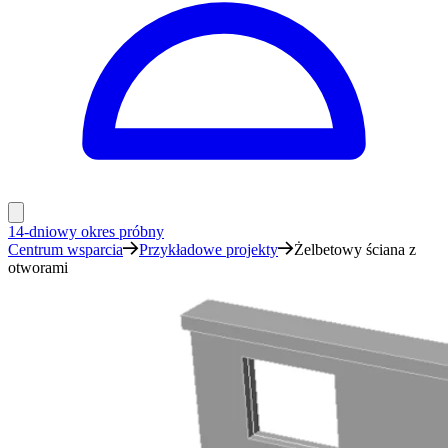
14-dniowy okres próbny
Centrum wsparcia
Przykładowe projekty
Żelbetowy ściana z
otworami