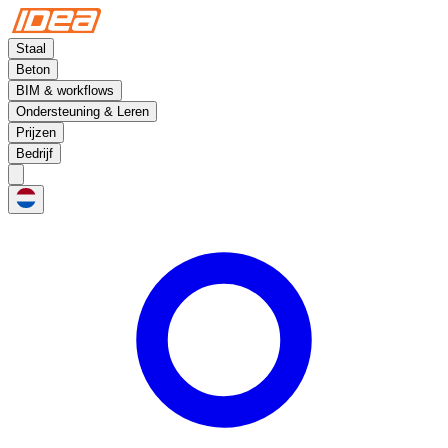
Staal
Beton
BIM & workflows
Ondersteuning & Leren
Prijzen
Bedrijf