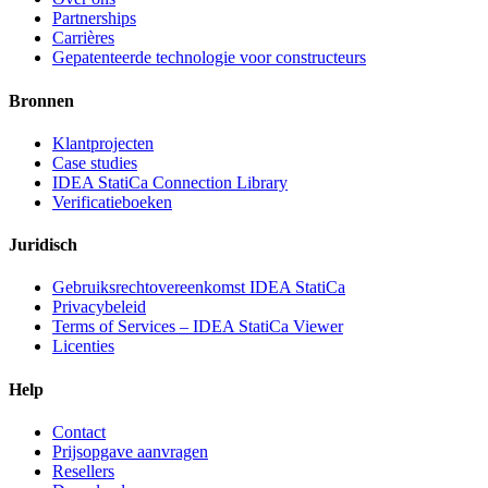
Partnerships
Carrières
Gepatenteerde technologie voor constructeurs
Bronnen
Klantprojecten
Case studies
IDEA StatiCa Connection Library
Verificatieboeken
Juridisch
Gebruiksrechtovereenkomst IDEA StatiCa
Privacybeleid
Terms of Services – IDEA StatiCa Viewer
Licenties
Help
Contact
Prijsopgave aanvragen
Resellers