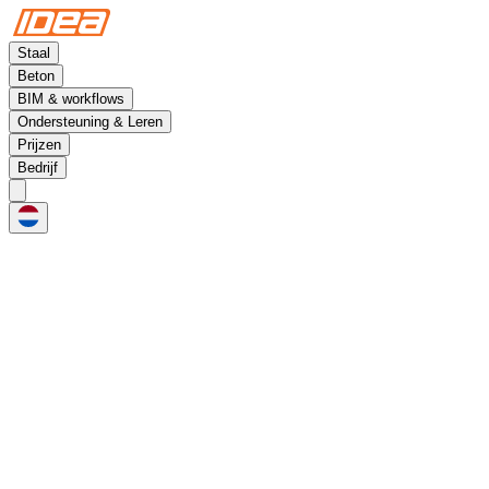
Staal
Beton
BIM & workflows
Ondersteuning & Leren
Prijzen
Bedrijf