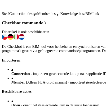
Steel
Connection design
Member design
Knowledge base
BIM link
Checkbot commando's
Dit artikel is ook beschikbaar in
De Checkbot is een BIM-tool voor het beheren en synchroniseren van 
programma's gestart via geïntegreerde commando's/pictogrammen. De 
Importeren:
Connection
- importeert geselecteerde knoop naar applicatie 
Member
(Alleen FEA-programma's) - importeert geselecteerde
Beschikbare acties :
Open
- opent het geselecteerde item in de juiste toepassing.