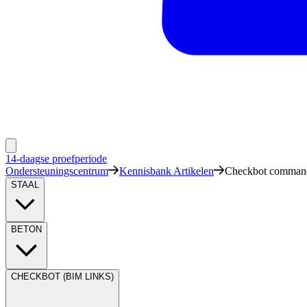
14-daagse proefperiode
Ondersteuningscentrum
Kennisbank Artikelen
Checkbot comman
STAAL
BETON
CHECKBOT (BIM LINKS)