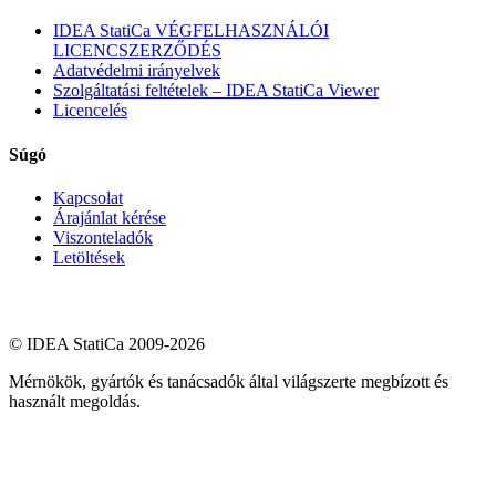
IDEA StatiCa VÉGFELHASZNÁLÓI
LICENCSZERZŐDÉS
Adatvédelmi irányelvek
Szolgáltatási feltételek – IDEA StatiCa Viewer
Licencelés
Súgó
Kapcsolat
Árajánlat kérése
Viszonteladók
Letöltések
© IDEA StatiCa 2009-2026
Mérnökök, gyártók és tanácsadók által világszerte megbízott és
használt megoldás.