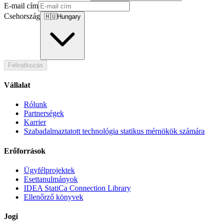
E-mail cím
Csehország
🇭🇺
Hungary
Feliratkozás
Vállalat
Rólunk
Partnerségek
Karrier
Szabadalmaztatott technológia statikus mérnökök számára
Erőforrások
Ügyfélprojektek
Esettanulmányok
IDEA StatiCa Connection Library
Ellenőrző könyvek
Jogi