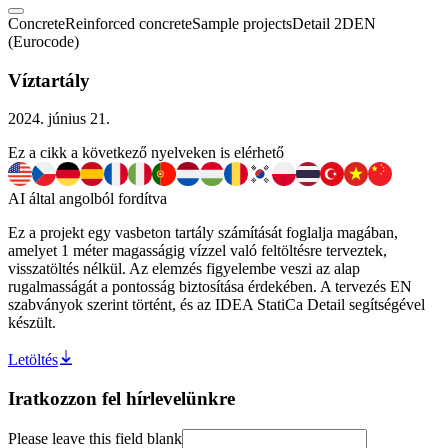
Concrete
Reinforced concrete
Sample projects
Detail 2D
EN
(Eurocode)
Víztartály
2024. június 21.
Ez a cikk a következő nyelveken is elérhető
AI által angolból fordítva
Ez a projekt egy vasbeton tartály számítását foglalja magában,
amelyet 1 méter magasságig vízzel való feltöltésre terveztek,
visszatöltés nélkül. Az elemzés figyelembe veszi az alap
rugalmasságát a pontosság biztosítása érdekében. A tervezés EN
szabványok szerint történt, és az IDEA StatiCa Detail segítségével
készült.
Letöltés
Iratkozzon fel hírlevelünkre
Please leave this field blank