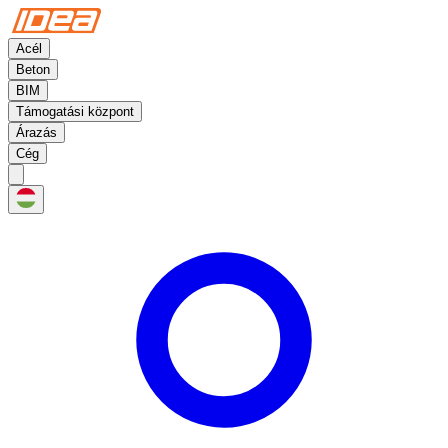
Acél
Beton
BIM
Támogatási központ
Árazás
Cég