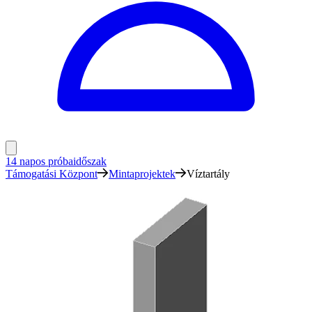
14 napos próbaidőszak
Támogatási Központ
Mintaprojektek
Víztartály