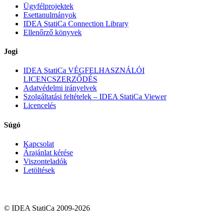
Ügyfélprojektek
Esettanulmányok
IDEA StatiCa Connection Library
Ellenőrző könyvek
Jogi
IDEA StatiCa VÉGFELHASZNÁLÓI
LICENCSZERZŐDÉS
Adatvédelmi irányelvek
Szolgáltatási feltételek – IDEA StatiCa Viewer
Licencelés
Súgó
Kapcsolat
Árajánlat kérése
Viszonteladók
Letöltések
© IDEA StatiCa 2009-2026