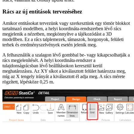
Rács az új entitások tervezéséhez
Amikor entitásokat tervezünk vagy szerkesztünk egy tömör blokkot
tartalmazó modellben, a helyi koordináta-rendszerben lévő rács
megjelenik a nézetben, megkönnyítve a tájékozódást a 3D
modellben. Ez a rács talplemezek, támaszok, horgonyok, felületi
terhek és eredményszelvények esetén jelenik meg.
A felhasználók a szalagon lévő gombbal be- vagy kikapcsolhatják a
rács megjelenítését. A helyi koordináta-rendszer a
tulajdonságrácsban lévő beállításokon keresztül kerül
meghatározásra. Az XY síkot a kiválasztott felület határozza meg,
míg az X tengely irányát a kiválasztott él adja meg. A rács mérete
rögzített, lépésköze 0,25 m.