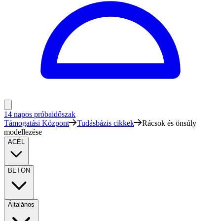
14 napos próbaidőszak
Támogatási Központ
Tudásbázis cikkek
Rácsok és önsúly
modellezése
ACÉL
BETON
Általános