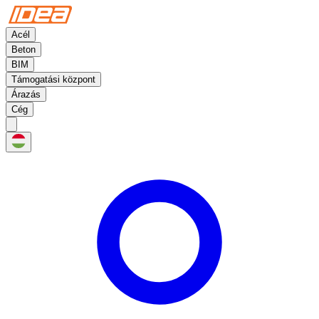
Acél
Beton
BIM
Támogatási központ
Árazás
Cég