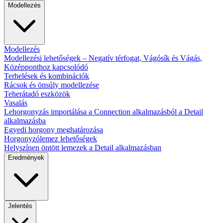
Modellezés
Modellezés
Modellezési lehetőségek – Negatív térfogat, Vágósík és Vágás,
Középponthoz kapcsolódó
Terhelések és kombinációk
Rácsok és önsúly modellezése
Teherátadó eszközök
Vasalás
Lehorgonyzás importálása a Connection alkalmazásból a Detail
alkalmazásba
Egyedi horgony meghatározása
Horgonyzólemez lehetőségek
Helyszínen öntött lemezek a Detail alkalmazásban
Eredmények
Jelentés