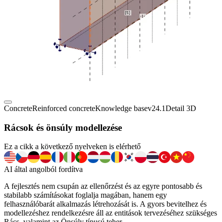
Concrete
Reinforced concrete
Knowledge base
v24.1
Detail 3D
Rácsok és önsúly modellezése
Ez a cikk a következő nyelveken is elérhető
AI által angolból fordítva
A fejlesztés nem csupán az ellenőrzést és az egyre pontosabb és
stabilabb számításokat foglalja magában, hanem egy
felhasználóbarát alkalmazás létrehozását is. A gyors bevitelhez és
modellezéshez rendelkezésre áll az entitások tervezéséhez szükséges
Rács, valamint az Önsúly típusú teher.