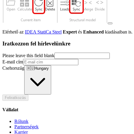
Elérhető az
IDEA StatiCa Steel
Expert
és
Enhanced
kiadásaiban is.
Iratkozzon fel hírlevelünkre
Please leave this field blank
E-mail cím
Csehország
🇭🇺
Hungary
Feliratkozás
Vállalat
Rólunk
Partnerségek
Karrier