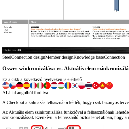
Steel
Connection design
Member design
Knowledge base
Connection
Összes szinkronizálása vs. Aktuális elem szinkronizálá
Ez a cikk a következő nyelveken is elérhető
AI által angolból fordítva
A Checkbot alkalmazás felhasználói kérték, hogy csak bizonyos tervezé
Az Aktuális elem szinkronizálása funkcióval a felhasználónak lehetőség
szinkronizálással. Ezenkívül a felhasználó biztos lehet abban, hogy a 