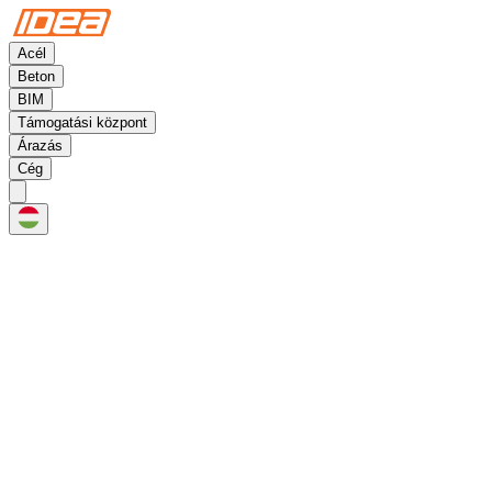
Acél
Beton
BIM
Támogatási központ
Árazás
Cég