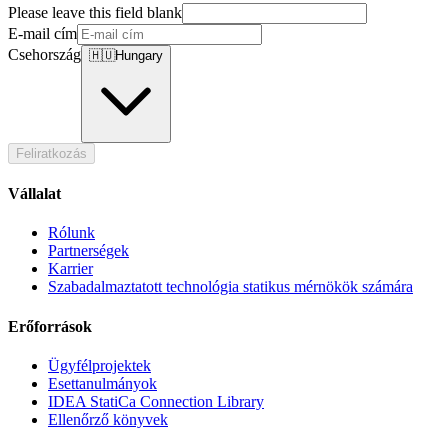
Please leave this field blank
E-mail cím
Csehország
🇭🇺
Hungary
Feliratkozás
Vállalat
Rólunk
Partnerségek
Karrier
Szabadalmaztatott technológia statikus mérnökök számára
Erőforrások
Ügyfélprojektek
Esettanulmányok
IDEA StatiCa Connection Library
Ellenőrző könyvek