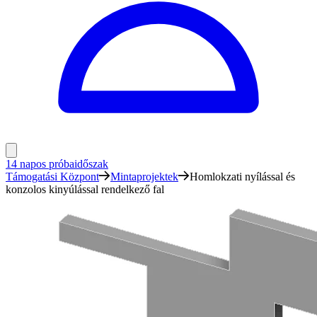
14 napos próbaidőszak
Támogatási Központ
Mintaprojektek
Homlokzati nyílással és
konzolos kinyúlással rendelkező fal