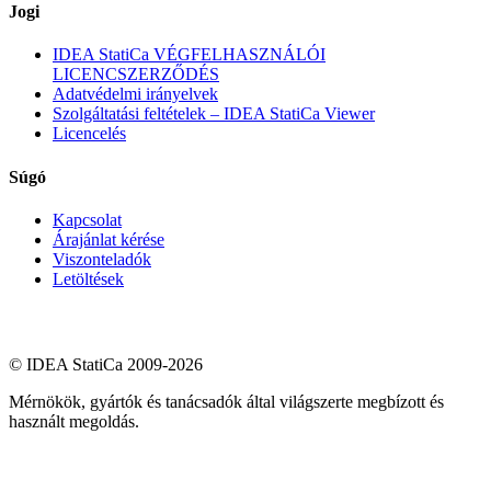
Jogi
IDEA StatiCa VÉGFELHASZNÁLÓI
LICENCSZERZŐDÉS
Adatvédelmi irányelvek
Szolgáltatási feltételek – IDEA StatiCa Viewer
Licencelés
Súgó
Kapcsolat
Árajánlat kérése
Viszonteladók
Letöltések
© IDEA StatiCa 2009-2026
Mérnökök, gyártók és tanácsadók által világszerte megbízott és
használt megoldás.