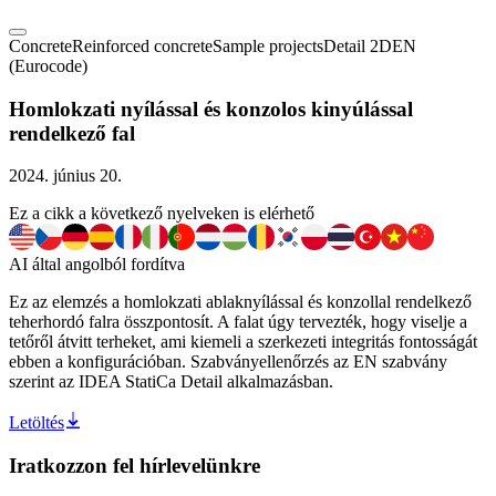
Concrete
Reinforced concrete
Sample projects
Detail 2D
EN
(Eurocode)
Homlokzati nyílással és konzolos kinyúlással
rendelkező fal
2024. június 20.
Ez a cikk a következő nyelveken is elérhető
AI által angolból fordítva
Ez az elemzés a homlokzati ablaknyílással és konzollal rendelkező
teherhordó falra összpontosít. A falat úgy tervezték, hogy viselje a
tetőről átvitt terheket, ami kiemeli a szerkezeti integritás fontosságát
ebben a konfigurációban. Szabványellenőrzés az EN szabvány
szerint az IDEA StatiCa Detail alkalmazásban.
Letöltés
Iratkozzon fel hírlevelünkre