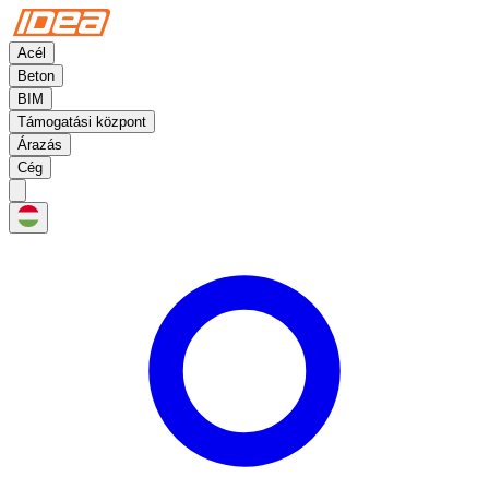
Acél
Beton
BIM
Támogatási központ
Árazás
Cég