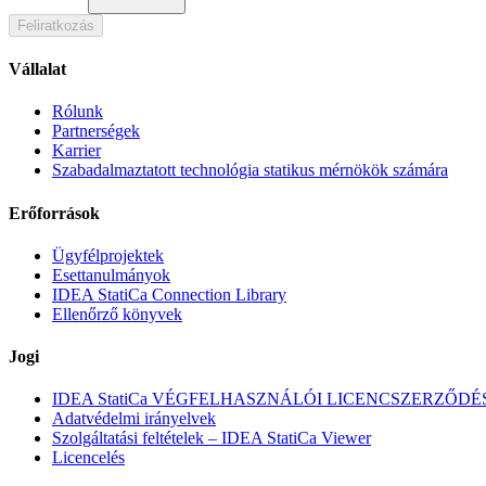
Feliratkozás
Vállalat
Rólunk
Partnerségek
Karrier
Szabadalmaztatott technológia statikus mérnökök számára
Erőforrások
Ügyfélprojektek
Esettanulmányok
IDEA StatiCa Connection Library
Ellenőrző könyvek
Jogi
IDEA StatiCa VÉGFELHASZNÁLÓI LICENCSZERZŐDÉ
Adatvédelmi irányelvek
Szolgáltatási feltételek – IDEA StatiCa Viewer
Licencelés