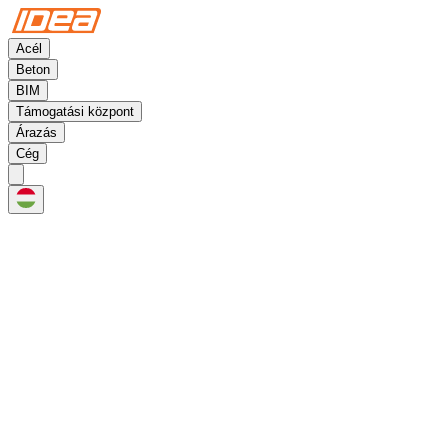
Acél
Beton
BIM
Támogatási központ
Árazás
Cég