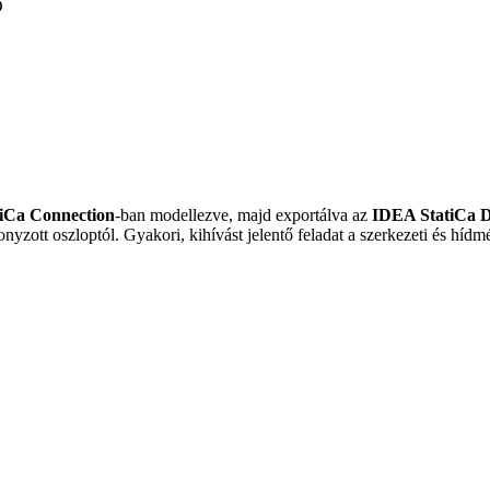
D
iCa Connection
-ban modellezve, majd exportálva az
IDEA StatiCa D
nyzott oszloptól. Gyakori, kihívást jelentő feladat a szerkezeti és híd