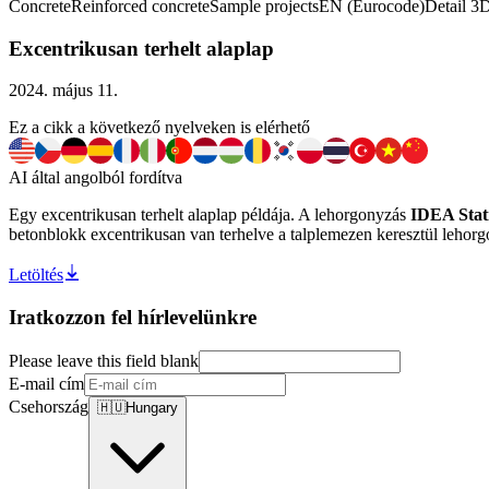
Concrete
Reinforced concrete
Sample projects
EN (Eurocode)
Detail 3
Excentrikusan terhelt alaplap
2024. május 11.
Ez a cikk a következő nyelveken is elérhető
AI által angolból fordítva
Egy excentrikusan terhelt alaplap példája. A lehorgonyzás
IDEA Stat
betonblokk excentrikusan van terhelve a talplemezen keresztül lehorgo
Letöltés
Iratkozzon fel hírlevelünkre
Please leave this field blank
E-mail cím
Csehország
🇭🇺
Hungary