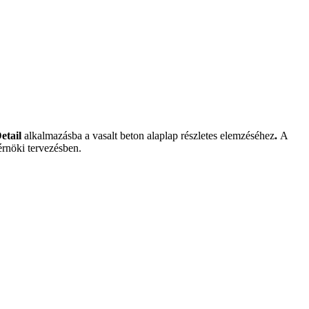
etail
alkalmazásba a vasalt beton alaplap részletes elemzéséhez
.
A
mérnöki tervezésben.