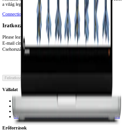
a világ legnagyobb acél kapcsolat adatbázisából.
Connection Library megnyitása
Iratkozzon fel hírlevelünkre
Please leave this field blank
E-mail cím
Csehország
🇭🇺
Hungary
Feliratkozás
Vállalat
Rólunk
Partnerségek
Karrier
Szabadalmaztatott technológia statikus mérnökök számára
Erőforrások