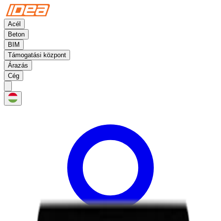
Acél
Beton
BIM
Támogatási központ
Árazás
Cég