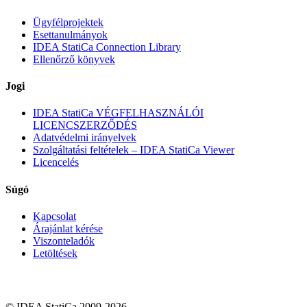
Ügyfélprojektek
Esettanulmányok
IDEA StatiCa Connection Library
Ellenőrző könyvek
Jogi
IDEA StatiCa VÉGFELHASZNÁLÓI
LICENCSZERZŐDÉS
Adatvédelmi irányelvek
Szolgáltatási feltételek – IDEA StatiCa Viewer
Licencelés
Súgó
Kapcsolat
Árajánlat kérése
Viszonteladók
Letöltések
© IDEA StatiCa 2009-2026