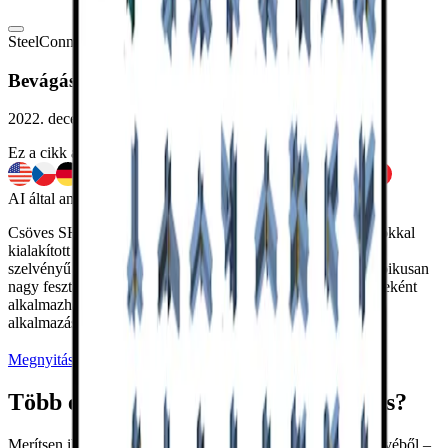
Steel
Connection design
Sample projects
Connection
Viewer
Bevágásokkal ellátott csöves SHS merevítők
2022. december 24.
Ez a cikk a következő nyelveken is elérhető
AI által angolból fordítva
Csöves SHS merevítők csomólemezhez hegesztett bevágásokkal
kialakított rácsszerkezeti kapcsolata, amely egy hengerelt I-
szelvényű vízszintes gerendához csatlakozik. A kapcsolat tipikusan
nagy fesztávolságú keretes épületek rácsszerkezeteinek részeként
alkalmazható. A modellt az
IDEA StatiCa Connection
alkalmazásban értékelték.
Megnyitás a Megjelenítőben
Letöltés
Több ehhez hasonló kapcsolatot keres?
Merítsen ihletet a Connection Library több mint 700 000 tervéből –