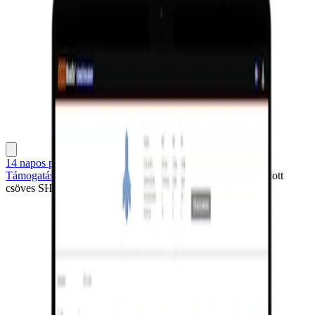
14 napos próbaidőszak
Támogatási Központ
Mintaprojektek
Bevágásokkal ellátott
csöves SHS merevítők