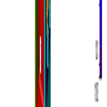
BETON
CHECKBOT (BIM KAPCSOLATOK)
LICENCELÉS