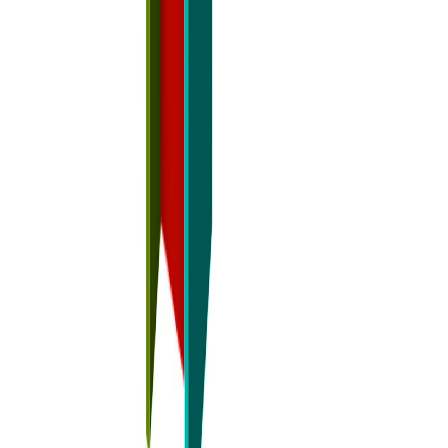
Acél kapcsolatok tűzállósági méretezése (22.1)
Ez a cikk a következő nyelveken is elérhető
AI által angolból fordítva
A tűzállósági méretezés szinte minden szerkezetnél szükséges. A
tervezők leggyakrabban egyszerű vagy táblázatos módszereket
alkalmaznak, és tűzvédelmet alkalmaznak. A teljesítményalapú
tűzállósági méretezés azonban sok erőforrást és időt takaríthat meg,
és védheti a környezetet (a tűzvédelem meglehetősen igényes).
Jelenleg az acél elemek hőmérsékletét máshol kell kiszámítani, majd
be kell állítani az acéllemezek hőmérsékletét. A hegesztések és
csavarok hőmérsékletét a csatlakozó részek legmagasabb
hőmérsékletének feltételezik.