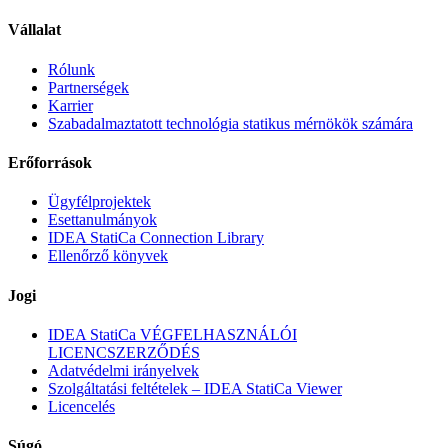
Vállalat
Rólunk
Partnerségek
Karrier
Szabadalmaztatott technológia statikus mérnökök számára
Erőforrások
Ügyfélprojektek
Esettanulmányok
IDEA StatiCa Connection Library
Ellenőrző könyvek
Jogi
IDEA StatiCa VÉGFELHASZNÁLÓI
LICENCSZERZŐDÉS
Adatvédelmi irányelvek
Szolgáltatási feltételek – IDEA StatiCa Viewer
Licencelés
Súgó