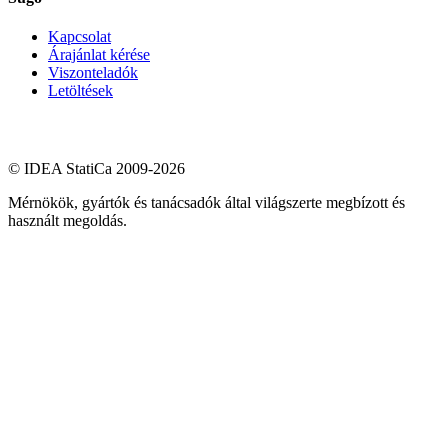
Kapcsolat
Árajánlat kérése
Viszonteladók
Letöltések
© IDEA StatiCa 2009-2026
Mérnökök, gyártók és tanácsadók által világszerte megbízott és
használt megoldás.