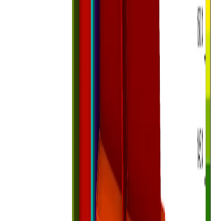
Csukló tervezési ellenállása
Fáradásvizsgálat
Tűzállósági tervezés