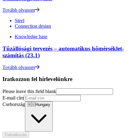
Tovább olvasom
Steel
Connection design
Knowledge base
Tűzállósági tervezés – automatikus hőmérséklet-
számítás (23.1)
Tovább olvasom
Iratkozzon fel hírlevelünkre
Please leave this field blank
E-mail cím
Csehország
🇭🇺
Hungary
Feliratkozás