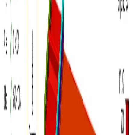
14 napos próbaidőszak
Támogatási Központ
Tudásbázis cikkek
Acél kapcsolatok
tűzállósági méretezése (22.1)
ACÉL
Kapcsolat
Elméleti háttér