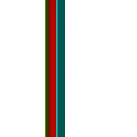
Steel
Connection design
Member design
Knowledge base
Connection