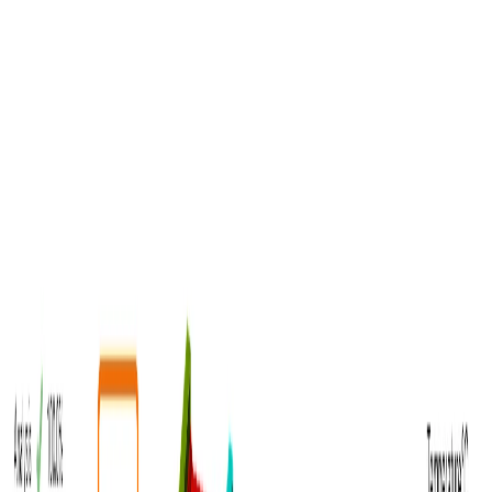
Acél
Beton
BIM
Támogatási központ
Árazás
Cég