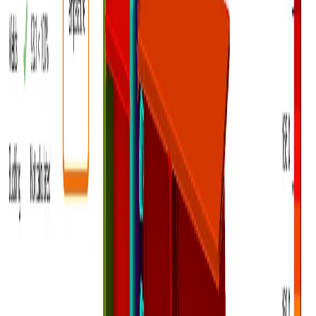
Beállítások
Tervezés
Elemzési típusok (Ellenőrzés)