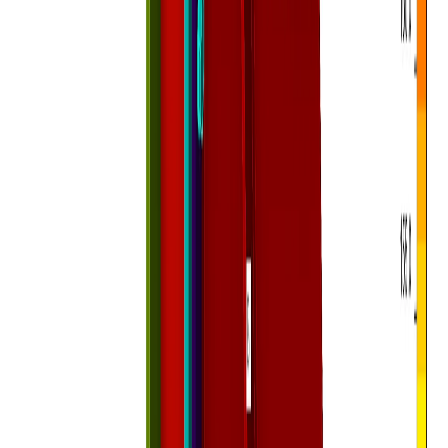
Fejlett elemzési típusok acélszerkezeteihez
Feszültség/alakváltozás
Merevségelemzés
Kapacitástervezés