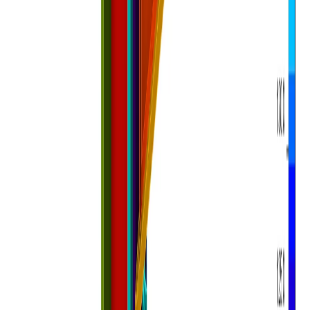
Szerkezeti elem (acél)
Viewer
Web Connection Library