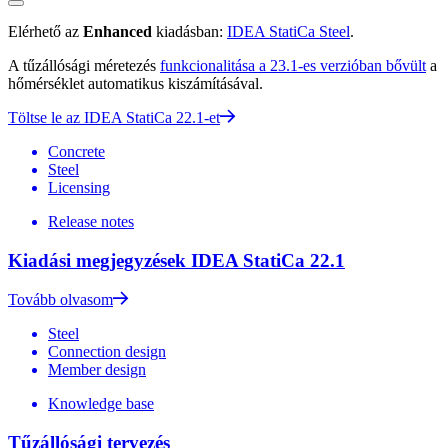
Elérhető az
Enhanced
kiadásban:
IDEA StatiCa Steel
.
A tűzállósági méretezés
funkcionalitása a 23.1-es verzióban bővült
a
hőmérséklet automatikus kiszámításával.
Töltse le az IDEA StatiCa 22.1-et
Concrete
Steel
Licensing
Release notes
Kiadási megjegyzések IDEA StatiCa 22.1
Tovább olvasom
Steel
Connection design
Member design
Knowledge base
Tűzállósági tervezés