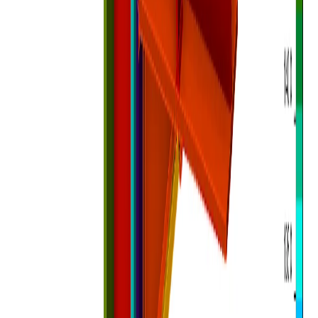
Tűzállósági tervezés
Acél kapcsolatok tűzállósági méretezése (22.1)
Tűzállósági tervezés – automatikus hőmérséklet-számítás (23.1)
Merevítő lemez tűzállósági hőmérséklet-ellenőrzése
Vízszintes összekötés
Jelentés
Anyagok
Fejlesztő / Parametrikus tervezés