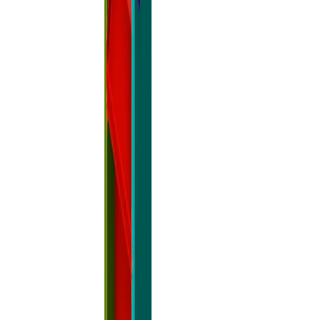
Kiadási megjegyzések
Navigáció